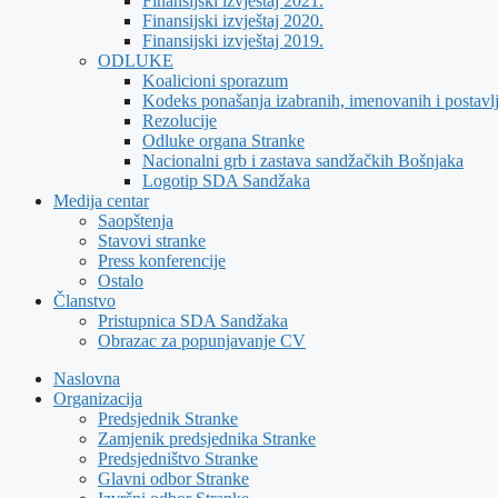
Finansijski izvještaj 2021.
Finansijski izvještaj 2020.
Finansijski izvještaj 2019.
ODLUKE
Koalicioni sporazum
Kodeks ponašanja izabranih, imenovanih i postavl
Rezolucije
Odluke organa Stranke
Nacionalni grb i zastava sandžačkih Bošnjaka
Logotip SDA Sandžaka
Medija centar
Saopštenja
Stavovi stranke
Press konferencije
Ostalo
Članstvo
Pristupnica SDA Sandžaka
Obrazac za popunjavanje CV
Naslovna
Organizacija
Predsjednik Stranke
Zamjenik predsjednika Stranke
Predsjedništvo Stranke
Glavni odbor Stranke