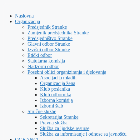
Skip
to
Naslovna
content
Organizacija
Predsjednik Stranke
Zamjenik predsjednika Stranke
Predsjedništvo Stranke
Glavni odbor Stranke
Izvršni odbor Stranke
Etički odbor
Statutarna komisija
Nadzorni odbor
Posebni oblici organiziranja i djelovanja
Asocijacija mladih
Organizacija žena
Klub poslanika
Klub odbornika
Izborna komisija
Izborni štab
Stručne službe
Sekretarijat Stranke
Pravna služba
Služba za ljudske resurse
Služba za informisanje i odnose sa javnošću
OGRANCI