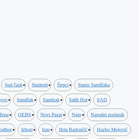
Sud časti
Studenti
Štrpci
Status Sandžaka
jevo
Sandžak
Sandzak
Salih Hot
SAD
 žena
OEBS
Novi Pazar
Nato
Narodni poslanik
 odbor
Izbori
Iran
Ifeta Radončić
Hazbo Mujović