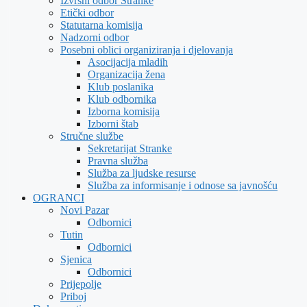
Izvršni odbor Stranke
Etički odbor
Statutarna komisija
Nadzorni odbor
Posebni oblici organiziranja i djelovanja
Asocijacija mladih
Organizacija žena
Klub poslanika
Klub odbornika
Izborna komisija
Izborni štab
Stručne službe
Sekretarijat Stranke
Pravna služba
Služba za ljudske resurse
Služba za informisanje i odnose sa javnošću
OGRANCI
Novi Pazar
Odbornici
Tutin
Odbornici
Sjenica
Odbornici
Prijepolje
Priboj