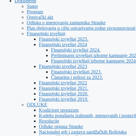
Dokumenti
Statut
Program
Osnivački akt
Odluka o imenovanju zastupnika Stranke
Plan djelovanja u cilju ostvarivanja rodne ravnopravnosti
Finansijiski izveštaji
Finansijski izvještaj 2025.
Finansijiski izveštaj 2024
Finansijski izvještaj 2024.
Preliminarni izvještaji izborne kampanje 202
Finansijski izvještaji izborne kampanje 2024
Finansijiski izveštaj 2023
Finansijski izvještaji 2023.
Članarina i prilozi za 2023.
Finansijski izvještaj 2022
Finansijski izvještaj 2021.
Finansijski izvještaj 2020.
Finansijski izvještaj 2019.
ODLUKE
Koalicioni sporazum
Kodeks ponašanja izabranih, imenovanih i postavl
Rezolucije
Odluke organa Stranke
Nacionalni grb i zastava sandžačkih Bošnjaka