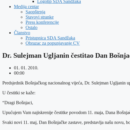
Logotip SDA Sandžaka
Medija centar
Saopštenja
Stavovi stranke
Press konferencije
Ostalo
Članstvo
Pristupnica SDA Sandžaka
Obrazac za popunjavanje CV
Dr. Sulejman Ugljanin čestitao Dan Bošnja
01. 01. 2010.
00:00
Predsjednik Bošnjačkog nacionalnog vijeća, Dr. Sulejman Ugljanin u
U čestitki se kaže:
“Dragi Bošnjaci,
Upućujem Vam najiskrenije čestitke povodom 11. maja, Dana Bošnjač
Svaki novi 11. maj, Dan Bošnjačke zastave, predstavlja našu novu, boš