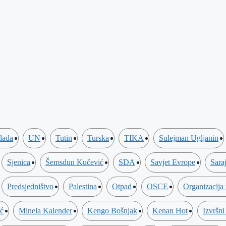
lada
UN
Tutin
Turska
TIKA
Sulejman Ugljanin
Sjenica
Šemsdun Kučević
SDA
Savjet Evrope
Sara
Predsjedništvo
Palestina
Otpad
OSCE
Organizacija
ić
Minela Kalender
Kengo Bošnjak
Kenan Hot
Izvršni