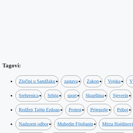
Tagovi:
Zločini u Sandžaku
zastava
Zakon
Vojska
V
Srebrenica
Srbija
sport
Skupština
Sjeverin
Redžep Tajjip Erdoan
Protest
Prijepolje
Priboj
Nadzorni odbor
Muhedin Fijuljanin
Mirza Hajdinov