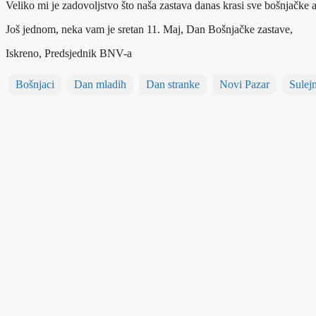
Veliko mi je zadovoljstvo što naša zastava danas krasi sve bošnjačke a
Još jednom, neka vam je sretan 11. Maj, Dan Bošnjačke zastave,
Iskreno, Predsjednik BNV-a
Bošnjaci
Dan mladih
Dan stranke
Novi Pazar
Sulej