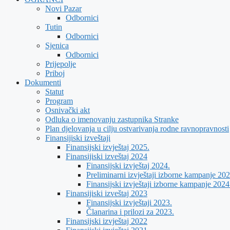
Novi Pazar
Odbornici
Tutin
Odbornici
Sjenica
Odbornici
Prijepolje
Priboj
Dokumenti
Statut
Program
Osnivački akt
Odluka o imenovanju zastupnika Stranke
Plan djelovanja u cilju ostvarivanja rodne ravnopravnosti
Finansijiski izveštaji
Finansijski izvještaj 2025.
Finansijiski izveštaj 2024
Finansijski izvještaj 2024.
Preliminarni izvještaji izborne kampanje 202
Finansijski izvještaji izborne kampanje 2024
Finansijiski izveštaj 2023
Finansijski izvještaji 2023.
Članarina i prilozi za 2023.
Finansijski izvještaj 2022