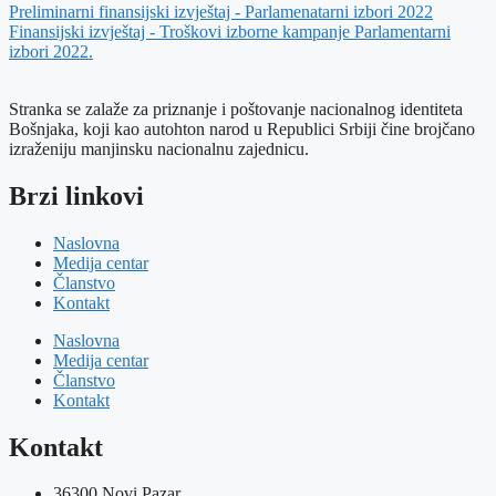
Preliminarni finansijski izvještaj - Parlamenatarni izbori 2022
Finansijski izvještaj - Troškovi izborne kampanje Parlamentarni
izbori 2022.
Stranka se zalaže za priznanje i poštovanje nacionalnog identiteta
Bošnjaka, koji kao autohton narod u Republici Srbiji čine brojčano
izraženiju manjinsku nacionalnu zajednicu.
Brzi linkovi
Naslovna
Medija centar
Članstvo
Kontakt
Naslovna
Medija centar
Članstvo
Kontakt
Kontakt
36300 Novi Pazar