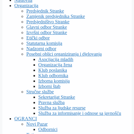
Naslovna
Organizacija
Predsjednik Stranke
Zamjenik predsjednika Stranke
Predsjedništvo Stranke
Glavni odbor Stranke
Izvršni odbor Stranke
Etički odbor
Statutarna komisija
Nadzorni odbor
Posebni oblici organiziranja i djelovanja
Asocijacija mladih
Organizacija žena
Klub poslanika
Klub odbornika
Izborna komisija
Izborni štab
Stručne službe
Sekretarijat Stranke
Pravna služba
Služba za ljudske resurse
Služba za informisanje i odnose sa javnošću
OGRANCI
Novi Pazar
Odbornici