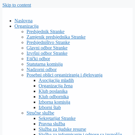
Skip to content
Naslovna
Organizacija
Predsjednik Stranke
Zamjenik predsjednika Stranke
Predsjedništvo Stranke
Glavni odbor Stranke
Izvršni odbor Stranke
Etički odbor
Statutarna komisija
Nadzorni odbor
Posebni oblici organiziranja i djelovanja
Asocijacija mladih
Organizacija žena
Klub poslanika
Klub odbornika
Izborna komisija
Izborni štab
Stručne službe
Sekretarijat Stranke
Pravna služba
Služba za ljudske resurse
Služba za informisanje i odnose sa javnošću