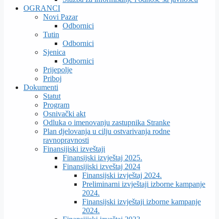
OGRANCI
Novi Pazar
Odbornici
Tutin
Odbornici
Sjenica
Odbornici
Prijepolje
Priboj
Dokumenti
Statut
Program
Osnivački akt
Odluka o imenovanju zastupnika Stranke
Plan djelovanja u cilju ostvarivanja rodne
ravnopravnosti
Finansijiski izveštaji
Finansijski izvještaj 2025.
Finansijiski izveštaj 2024
Finansijski izvještaj 2024.
Preliminarni izvještaji izborne kampanje
2024.
Finansijski izvještaji izborne kampanje
2024.