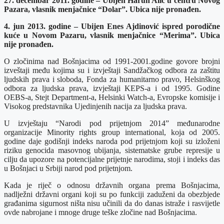
27. decembar 2011. godine – Ubijen Harun Alić u centru Novog
Pazara, vlasnik menjačnice “Dolar”. Ubica nije pronađen.
4. jun 2013. godine – Ubijen Enes Ajdinović ispred porodične
kuće u Novom Pazaru, vlasnik menjačnice “Merima”. Ubica
nije pronađen.
O zločinima nad Bošnjacima od 1991-2001.godine govore brojni
izveštaji među kojima su i izvještaji Sandžačkog odbora za zaštitu
ljudskih prava i sloboda, Fonda za humanitarno pravo, Helsinškog
odbora za ljudska prava, izvještaji KEPS-a i od 1995. Godine
OEBS-a, Stejt Department-a, Helsinki Watch-a, Evropske komisije i
Visokog predstavnika Ujedinjenih nacija za ljudska prava.
U izvještaju “Narodi pod prijetnjom 2014” međunarodne
organizacije Minority rights group international, koja od 2005.
godine daje godišnji indeks naroda pod prijetnjom koji su izloženi
riziku genocida masovnog ubijanja, sistematske grube represije u
cilju da upozore na potencijalne prijetnje narodima, stoji i indeks das
u Bošnjaci u Srbiji narod pod prijetnjom.
Kada je riječ o odnosu državnih organa prema Bošnjacima,
nadlježni državni organi koji su po funkciji zaduženi da obezbjede
građanima sigurnost ništa nisu učinili da do danas istraže i rasvijetle
ovde nabrojane i mnoge druge teške zločine nad Bošnjacima.