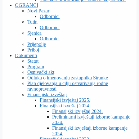
OGRANCI
Novi Pazar
Odbornici
Tutin
Odbornici
Sjenica
Odbornici
Prijepolje
Priboj
Dokumenti
Statut
Program
Osnivački akt
Odluka o imenovanju zastupnika Stranke
Plan djelovanja u cilju ostvarivanja rodne
ravnopravnosti
Finansijiski izveštaji
Finansijski izvještaj 2025.
Finansijiski izveštaj 2024
Finansijski izvještaj 2024.
Preliminarni izvještaji izborne kampanje
2024.
Finansijski izvještaji izborne kampanje
2024.