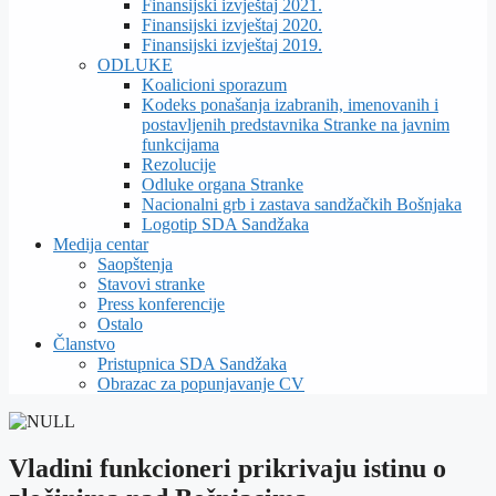
Finansijski izvještaj 2021.
Finansijski izvještaj 2020.
Finansijski izvještaj 2019.
ODLUKE
Koalicioni sporazum
Kodeks ponašanja izabranih, imenovanih i
postavljenih predstavnika Stranke na javnim
funkcijama
Rezolucije
Odluke organa Stranke
Nacionalni grb i zastava sandžačkih Bošnjaka
Logotip SDA Sandžaka
Medija centar
Saopštenja
Stavovi stranke
Press konferencije
Ostalo
Članstvo
Pristupnica SDA Sandžaka
Obrazac za popunjavanje CV
Vladini funkcioneri prikrivaju istinu o