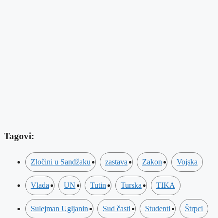
Tagovi:
Zločini u Sandžaku
zastava
Zakon
Vojska
Vlada
UN
Tutin
Turska
TIKA
Sulejman Ugljanin
Sud časti
Studenti
Štrpci