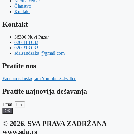
Medija centar
Članstvo
Kontakt
Kontakt
36300 Novi Pazar
020 313 032
020 313 033
sda.sandzaka @gmail.com
Pratite nas
Facebook
Instagram
Youtube
X-twitter
Pratite najnovija dešavanja
Email
OK
© 2026. SVA PRAVA ZADRŽANA
www.sda.rs