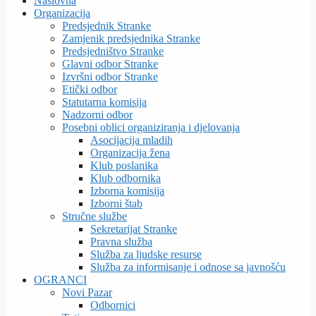
Naslovna
Organizacija
Predsjednik Stranke
Zamjenik predsjednika Stranke
Predsjedništvo Stranke
Glavni odbor Stranke
Izvršni odbor Stranke
Etički odbor
Statutarna komisija
Nadzorni odbor
Posebni oblici organiziranja i djelovanja
Asocijacija mladih
Organizacija žena
Klub poslanika
Klub odbornika
Izborna komisija
Izborni štab
Stručne službe
Sekretarijat Stranke
Pravna služba
Služba za ljudske resurse
Služba za informisanje i odnose sa javnošću
OGRANCI
Novi Pazar
Odbornici