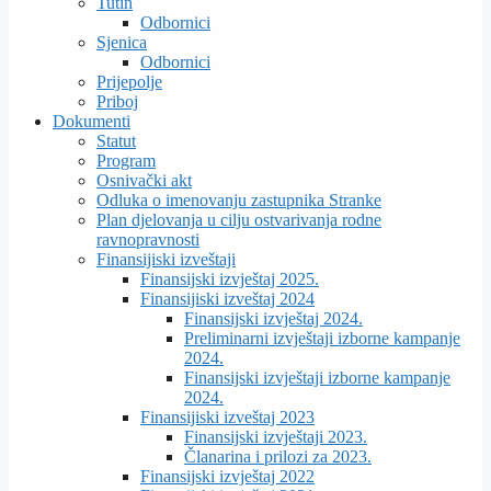
Tutin
Odbornici
Sjenica
Odbornici
Prijepolje
Priboj
Dokumenti
Statut
Program
Osnivački akt
Odluka o imenovanju zastupnika Stranke
Plan djelovanja u cilju ostvarivanja rodne
ravnopravnosti
Finansijiski izveštaji
Finansijski izvještaj 2025.
Finansijiski izveštaj 2024
Finansijski izvještaj 2024.
Preliminarni izvještaji izborne kampanje
2024.
Finansijski izvještaji izborne kampanje
2024.
Finansijiski izveštaj 2023
Finansijski izvještaji 2023.
Članarina i prilozi za 2023.
Finansijski izvještaj 2022