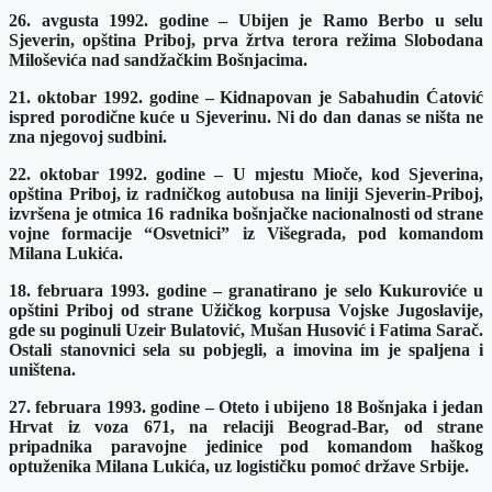
26. avgusta 1992. godine – Ubijen je Ramo Berbo u selu
Sjeverin, opština Priboj, prva žrtva terora režima Slobodana
Miloševića nad sandžačkim Bošnjacima.
21. oktobar 1992. godine – Kidnapovan je Sabahudin Ćatović
ispred porodične kuće u Sjeverinu. Ni do dan danas se ništa ne
zna njegovoj sudbini.
22. oktobar 1992. godine – U mjestu Mioče, kod Sjeverina,
opština Priboj, iz radničkog autobusa na liniji Sjeverin-Priboj,
izvršena je otmica 16 radnika bošnjačke nacionalnosti od strane
vojne formacije “Osvetnici” iz Višegrada, pod komandom
Milana Lukića.
18. februara 1993. godine – granatirano je selo Kukuroviće u
opštini Priboj od strane Užičkog korpusa Vojske Jugoslavije,
gde su poginuli Uzeir Bulatović, Mušan Husović i Fatima Sarač.
Ostali stanovnici sela su pobjegli, a imovina im je spaljena i
uništena.
27. februara 1993. godine – Oteto i ubijeno 18 Bošnjaka i jedan
Hrvat iz voza 671, na relaciji Beograd-Bar, od strane
pripadnika paravojne jedinice pod komandom haškog
optuženika Milana Lukića, uz logističku pomoć države Srbije.