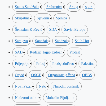
Status Sandžaka
Srebrenica
Srbija
sport
Skupština
Sjeverin
Sjenica
Šemsdun Kučević
SDA
Savjet Evrope
Sarajevo
Sandžak
Sandzak
Salih Hot
SAD
Redžep Tajjip Erdoan
Protest
Prijepolje
Priboj
Predsjedništvo
Palestina
Otpad
OSCE
Organizacija žena
OEBS
Novi Pazar
Nato
Narodni poslanik
Nadzorni odbor
Muhedin Fijuljanin