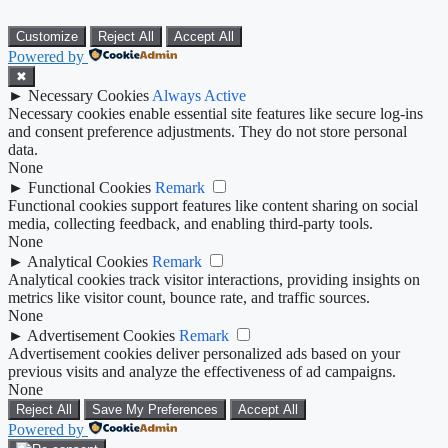
Customize
Reject All
Accept All
Powered by
✖
►
Necessary Cookies
Always Active
Necessary cookies enable essential site features like secure log-ins
and consent preference adjustments. They do not store personal
data.
None
►
Functional Cookies
Remark
Functional cookies support features like content sharing on social
media, collecting feedback, and enabling third-party tools.
None
►
Analytical Cookies
Remark
Analytical cookies track visitor interactions, providing insights on
metrics like visitor count, bounce rate, and traffic sources.
None
►
Advertisement Cookies
Remark
Advertisement cookies deliver personalized ads based on your
previous visits and analyze the effectiveness of ad campaigns.
None
Reject All
Save My Preferences
Accept All
Powered by