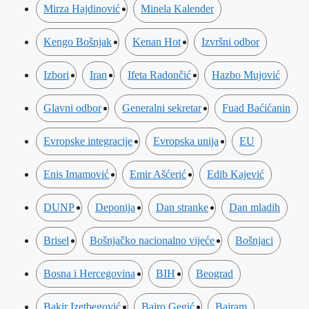
Mirza Hajdinović
Minela Kalender
Kengo Bošnjak
Kenan Hot
Izvršni odbor
Izbori
Iran
Ifeta Radončić
Hazbo Mujović
Glavni odbor
Generalni sekretar
Fuad Baćićanin
Evropske integracije
Evropska unija
EU
Enis Imamović
Emir Ašćerić
Edib Kajević
DUNP
Deponija
Dan stranke
Dan mladih
Brisel
Bošnjačko nacionalno vijeće
Bošnjaci
Bosna i Hercegovina
BIH
Beograd
Bakir Izetbegović
Bajro Gegić
Bajram