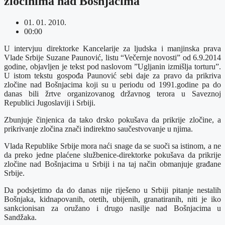
zločinima nad Bošnjacima
01. 01. 2010.
00:00
U intervjuu direktorke Kancelarije za ljudska i manjinska prava
Vlade Srbije Suzane Paunović, listu “Večernje novosti” od 6.9.2014
godine, objavljen je tekst pod naslovom ”Ugljanin izmišlja torturu”.
U istom tekstu gospođa Paunović sebi daje za pravo da prikriva
zločine nad Bošnjacima koji su u periodu od 1991.godine pa do
danas bili žrtve organizovanog državnog terora u Saveznoj
Republici Jugoslaviji i Srbiji.
Zbunjuje činjenica da tako drsko pokušava da prikrije zločine, a
prikrivanje zločina znači indirektno saučestvovanje u njima.
Vlada Republike Srbije mora naći snage da se suoči sa istinom, a ne
da preko jedne plaćene službenice-direktorke pokušava da prikrije
zločine nad Bošnjacima u Srbiji i na taj način obmanjuje građane
Srbije.
Da podsjetimo da do danas nije riješeno u Srbiji pitanje nestalih
Bošnjaka, kidnapovanih, otetih, ubijenih, granatiranih, niti je iko
sankcionisan za oružano i drugo nasilje nad Bošnjacima u
Sandžaka.