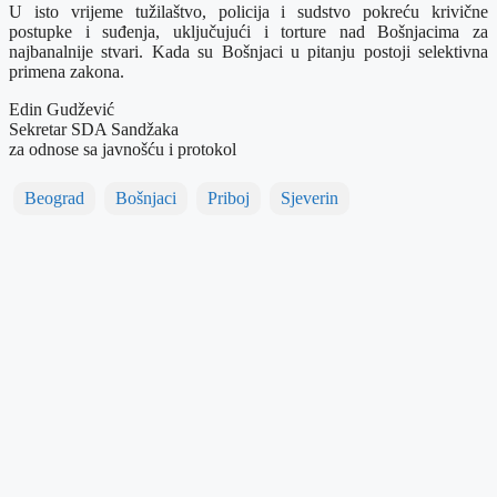
U isto vrijeme tužilaštvo, policija i sudstvo pokreću krivične
postupke i suđenja, uključujući i torture nad Bošnjacima za
najbanalnije stvari. Kada su Bošnjaci u pitanju postoji selektivna
primena zakona.
Edin Gudžević
Sekretar SDA Sandžaka
za odnose sa javnošću i protokol
Beograd
Bošnjaci
Priboj
Sjeverin