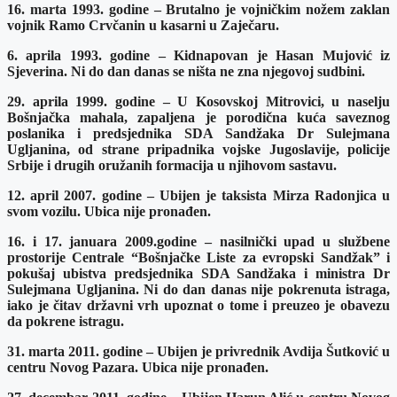
16. marta 1993. godine – Brutalno je vojničkim nožem zaklan
vojnik Ramo Crvčanin u kasarni u Zaječaru.
6. aprila 1993. godine – Kidnapovan je Hasan Mujović iz
Sjeverina. Ni do dan danas se ništa ne zna njegovoj sudbini.
29. aprila 1999. godine – U Kosovskoj Mitrovici, u naselju
Bošnjačka mahala, zapaljena je porodična kuća saveznog
poslanika i predsjednika SDA Sandžaka Dr Sulejmana
Ugljanina, od strane pripadnika vojske Jugoslavije, policije
Srbije i drugih oružanih formacija u njihovom sastavu.
12. april 2007. godine – Ubijen je taksista Mirza Radonjica u
svom vozilu. Ubica nije pronađen.
16. i 17. januara 2009.godine – nasilnički upad u službene
prostorije Centrale “Bošnjačke Liste za evropski Sandžak” i
pokušaj ubistva predsjednika SDA Sandžaka i ministra Dr
Sulejmana Ugljanina. Ni do dan danas nije pokrenuta istraga,
iako je čitav državni vrh upoznat o tome i preuzeo je obavezu
da pokrene istragu.
31. marta 2011. godine – Ubijen je privrednik Avdija Šutković u
centru Novog Pazara. Ubica nije pronađen.