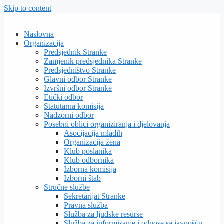
Skip to content
Naslovna
Organizacija
Predsjednik Stranke
Zamjenik predsjednika Stranke
Predsjedništvo Stranke
Glavni odbor Stranke
Izvršni odbor Stranke
Etički odbor
Statutarna komisija
Nadzorni odbor
Posebni oblici organiziranja i djelovanja
Asocijacija mladih
Organizacija žena
Klub poslanika
Klub odbornika
Izborna komisija
Izborni štab
Stručne službe
Sekretarijat Stranke
Pravna služba
Služba za ljudske resurse
Služba za informisanje i odnose sa javnošću