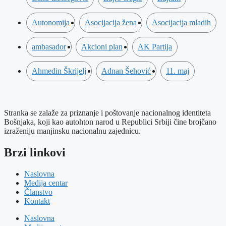
Autonomija
Asocijacija žena
Asocijacija mladih
ambasador
Akcioni plan
AK Partija
Ahmedin Škrijelj
Adnan Šehović
11. maj
Stranka se zalaže za priznanje i poštovanje nacionalnog identiteta
Bošnjaka, koji kao autohton narod u Republici Srbiji čine brojčano
izraženiju manjinsku nacionalnu zajednicu.
Brzi linkovi
Naslovna
Medija centar
Članstvo
Kontakt
Naslovna