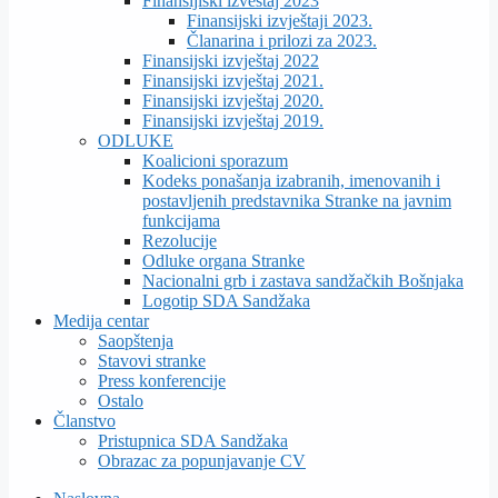
Finansijiski izveštaj 2023
Finansijski izvještaji 2023.
Članarina i prilozi za 2023.
Finansijski izvještaj 2022
Finansijski izvještaj 2021.
Finansijski izvještaj 2020.
Finansijski izvještaj 2019.
ODLUKE
Koalicioni sporazum
Kodeks ponašanja izabranih, imenovanih i
postavljenih predstavnika Stranke na javnim
funkcijama
Rezolucije
Odluke organa Stranke
Nacionalni grb i zastava sandžačkih Bošnjaka
Logotip SDA Sandžaka
Medija centar
Saopštenja
Stavovi stranke
Press konferencije
Ostalo
Članstvo
Pristupnica SDA Sandžaka
Obrazac za popunjavanje CV