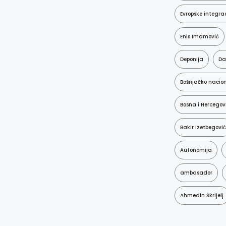
Evropske integrac
Enis Imamović
Deponija
Da
Bošnjačko nacion
Bosna i Hercegov
Bakir Izetbegović
Autonomija
ambasador
Ahmedin Škrijelj