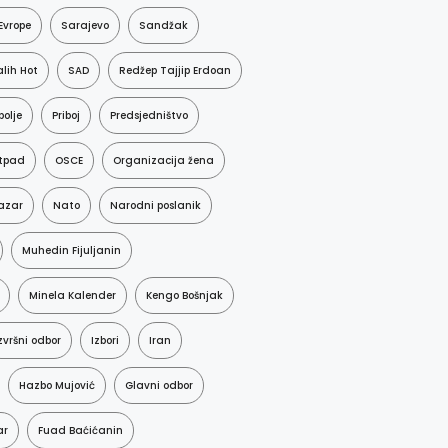
Evrope
Sarajevo
Sandžak
lih Hot
SAD
Redžep Tajjip Erdoan
polje
Priboj
Predsjedništvo
tpad
OSCE
Organizacija žena
azar
Nato
Narodni poslanik
Muhedin Fijuljanin
Minela Kalender
Kengo Bošnjak
zvršni odbor
Izbori
Iran
Hazbo Mujović
Glavni odbor
ar
Fuad Baćićanin