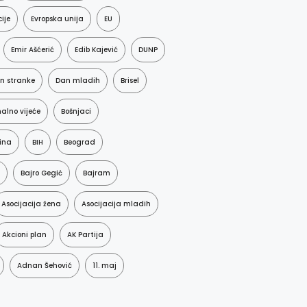
ije
Evropska unija
EU
Emir Ašćerić
Edib Kajević
DUNP
n stranke
Dan mladih
Brisel
alno vijeće
Bošnjaci
ina
BIH
Beograd
Bajro Gegić
Bajram
Asocijacija žena
Asocijacija mladih
Akcioni plan
AK Partija
Adnan Šehović
11. maj