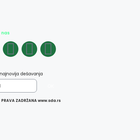
e nas
 najnovija dešavanja
OK
A PRAVA ZADRŽANA www.sda.rs