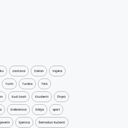
aku
zastava
Zakon
Vojska
Tutin
Turska
TIKA
in
Sud časti
Studenti
Štrpci
a
Srebrenica
Srbija
sport
jeverin
Sjenica
Šemsdun Kučević