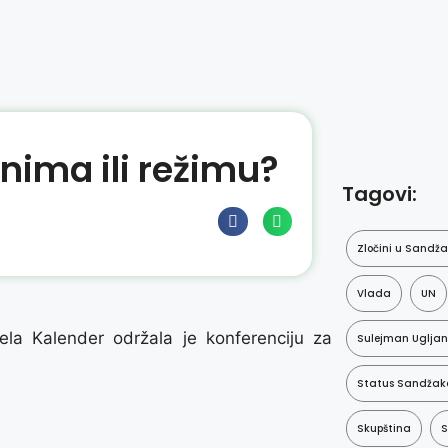
nima ili režimu?
Tagovi:
Zločini u Sandž
Vlada
UN
la Kalender održala je konferenciju za
Sulejman Ugljan
Status Sandžak
Skupština
S