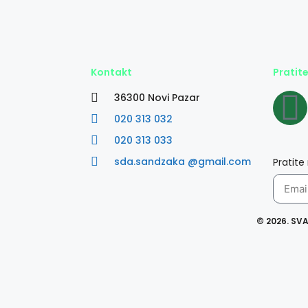
Kontakt
Pratit
36300 Novi Pazar
020 313 032
020 313 033
sda.sandzaka @gmail.com
Pratite
© 2026. SV