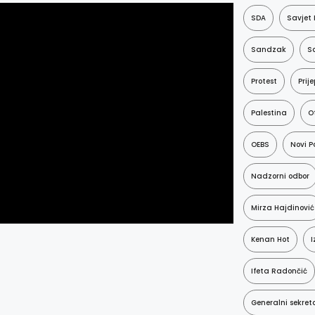
SDA
Savjet 
Sandzak
Sa
Protest
Prije
Palestina
O
OEBS
Novi P
Nadzorni odbor
Mirza Hajdinović
Kenan Hot
I
Ifeta Radončić
Generalni sekret