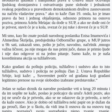
neotuđivih ljudskih i manjinskih prava u Ustavu služe očuvanju
ljudskog dostojanstva i ostvarivanju pune slobode i jednakosti
svakog pojedinca u pravednom demokratskom društvu zasnovanom
na načelu vladavine prava.“ ako to kaže član 19. onda, ko je imao
pravo da bez i jednog objašnjenja, odnosno primora na osnovu
poziva, primora Adelu Melajac da dođe u SUP, a ako ne dođe oni će
je privest, stavit će je u kola, svezat će joj ruke i dovest će je u SUP.
Mi smo, kao što znate poslali narodnog poslanika Enisa Imamovića i
Ahmedina Škrijelja, predsjednika Odborničke grupe, u MUP jutros
u 9h sati, zakazali smo, pošto je jučer, navodno, načelnik ,mnogo
važna ličnost, pa nije mogao da nas primi juče, danas je primio ljude
i nije dao odgovor ni na jedno pitanje. Samo kaže, to je naša
koordinirana akcija sa tužilaštvom.
Kako građani da poštuju policiju, tužilaštvo i sudstvo ako to isto
tužilaštvo, sudstvo i policija ne poštuju član 2. Ustava Republike
Srbije, koji kaže: „ Suverenitet potiče od građana koji građani
legitimno prenose na svoje slobodno izabrane predstavnike.“
Jedan se našao drznik da narodne poslanike vrti u krug 20 minuta i
da im uopšte ne kaže, poslao je policajce da uruče Adeli poziv, ako
joj ne uruče da je privedu, ako se ne odazove da je privedu, a neće
da kaže osnov. Ako je dobio od tužilaštva neki papir on je dužan da
ga prouči, išao je u školu, da vidi ima li osnova da na osnovu tog
papira, poznajući svoju sugrađanku njeno zvanje, znanje,