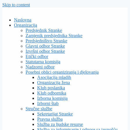
Skip to content
Naslovna
Organizacija
Predsjednik Stranke
Zamjenik predsjednika Stranke
Predsjedništvo Stranke
Glavni odbor Stranke
Izvršni odbor Stranke
Etički odbor
Statutarna komisija
Nadzorni odbor
Posebni oblici organiziranja i djelovanja
Asocijacija mladih
Organizacija žena
Klub poslanika
Klub odbornika
Izborna komisija
Izborni štab
Stručne službe
Sekretarijat Stranke
Pravna služba
Služba za ljudske resurse
Služba za informisanje i odnose sa javnošću