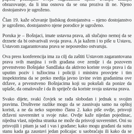
obrazovanje, da li ima osnova da se ona proziva ili ne. Njeno
dostojanstvo je ugroženo.
Član 19. kaže očuvanje ljudskog dostojanstva – njeno dostojanstvo
je ugroženo, dostojanstvo njene porodice je ugroženo.
Poruka je – Bošnjaci, imate ustavna prava, ali slučajno nemoj da se
drznete da bi ostvarivali svoja prava. A ja kažem i to piše u Ustavu,
Ustavom zagarantovana prava se neposredno ostvaruju.
Ova press konferencija ima za cilj da zaštiti Ustavom zagarantovana
prava svih manjina i svih građana ove zemlje i da pozovem
prvenstveno Bošnjake Sandžaka da aktivno koriste svoja prava i da
uputim poziv i tužiocima i policiji i ministru prosvjete i tim
inspektorima da se preko medija javno izvine svim građanima ove
države, a prvenstveno Bošnjacima koji su pokušali da ponize da
uplaše, da omalovaže i da ih spriječe da koriste svoja ustavna prava.
Svako dijete, svaki čovjek se rađa slobodan i jednak u svojim
pravima. Društvene razlike mogu da se zasnivaju samo na opštoj
koristi, a ne da neko suprotno članu 2. kako piše ovdje, prisvoji
državni suverenitet u svoje ruke. Ovdje kaže nijedan pojedinac,
nijedna vlast, nijedna stranka ne može da prisvoji suverenitet. Oni su
prisvojili i pitam ja sad i vas i građane; kako mogu građani da sutra
stanu kada ga zaustavi jedan policajac u saobraćaju ili kako da se