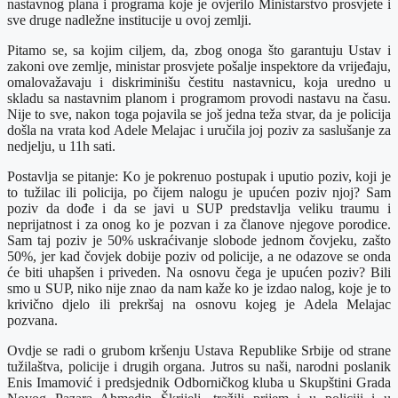
nastavnog plana i programa koje je ovjerilo Ministarstvo prosvjete i
sve druge nadležne institucije u ovoj zemlji.
Pitamo se, sa kojim ciljem, da, zbog onoga što garantuju Ustav i
zakoni ove zemlje, ministar prosvjete pošalje inspektore da vrijeđaju,
omalovažavaju i diskriminišu čestitu nastavnicu, koja uredno u
skladu sa nastavnim planom i programom provodi nastavu na času.
Nije to sve, nakon toga pojavila se još jedna teža stvar, da je policija
došla na vrata kod Adele Melajac i uručila joj poziv za saslušanje za
nedjelju, u 11h sati.
Postavlja se pitanje: Ko je pokrenuo postupak i uputio poziv, koji je
to tužilac ili policija, po čijem nalogu je upućen poziv njoj? Sam
poziv da dođe i da se javi u SUP predstavlja veliku traumu i
neprijatnost i za onog ko je pozvan i za članove njegove porodice.
Sam taj poziv je 50% uskraćivanje slobode jednom čovjeku, zašto
50%, jer kad čovjek dobije poziv od policije, a ne odazove se onda
će biti uhapšen i priveden. Na osnovu čega je upućen poziv? Bili
smo u SUP, niko nije znao da nam kaže ko je izdao nalog, koje je to
krivično djelo ili prekršaj na osnovu kojeg je Adela Melajac
pozvana.
Ovdje se radi o grubom kršenju Ustava Republike Srbije od strane
tužilaštva, policije i drugih organa. Jutros su naši, narodni poslanik
Enis Imamović i predsjednik Odborničkog kluba u Skupštini Grada