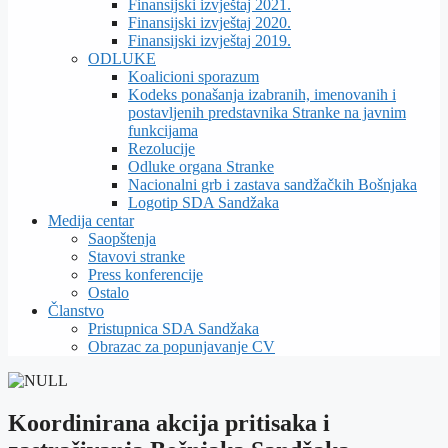
Finansijski izvještaj 2021.
Finansijski izvještaj 2020.
Finansijski izvještaj 2019.
ODLUKE
Koalicioni sporazum
Kodeks ponašanja izabranih, imenovanih i
postavljenih predstavnika Stranke na javnim
funkcijama
Rezolucije
Odluke organa Stranke
Nacionalni grb i zastava sandžačkih Bošnjaka
Logotip SDA Sandžaka
Medija centar
Saopštenja
Stavovi stranke
Press konferencije
Ostalo
Članstvo
Pristupnica SDA Sandžaka
Obrazac za popunjavanje CV
Koordinirana akcija pritisaka i