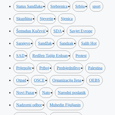
Status Sandžaka
Srebrenica
Srbija
sport
Skupština
Sjeverin
Sjenica
Šemsdun Kučević
SDA
Savjet Evrope
Sarajevo
Sandžak
Sandzak
Salih Hot
SAD
Redžep Tajjip Erdoan
Protest
Prijepolje
Priboj
Predsjedništvo
Palestina
Otpad
OSCE
Organizacija žena
OEBS
Novi Pazar
Nato
Narodni poslanik
Nadzorni odbor
Muhedin Fijuljanin