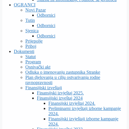
OGRANCI
Novi Pazar
Odbornici
Tutin
Odbornici
Sjenica
Odbornici
Prijepolje
Priboj
Dokumenti
Statut
Program
Osnivački akt
Odluka o imenovanju zastupnika Stranke
Plan djelovanja u cilju ostvarivanja rodne
ravnopravnosti
Finansijiski izveštaji
Finansijski izvještaj 2025.
Finansijiski izveštaj 2024
Finansijski izvještaj 2024.
Preliminarni izvještaji izborne kampanje
2024.
Finansijski izvještaji izborne kampanje
2024.