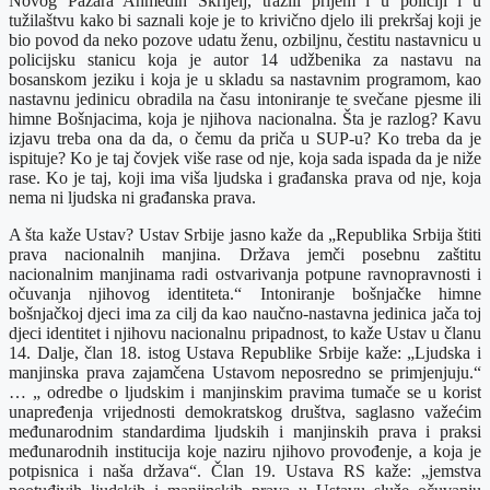
Novog Pazara Ahmedin Škrijelj, tražili prijem i u policiji i u
tužilaštvu kako bi saznali koje je to krivično djelo ili prekršaj koji je
bio povod da neko pozove udatu ženu, ozbiljnu, čestitu nastavnicu u
policijsku stanicu koja je autor 14 udžbenika za nastavu na
bosanskom jeziku i koja je u skladu sa nastavnim programom, kao
nastavnu jedinicu obradila na času intoniranje te svečane pjesme ili
himne Bošnjacima, koja je njihova nacionalna. Šta je razlog? Kavu
izjavu treba ona da da, o čemu da priča u SUP-u? Ko treba da je
ispituje? Ko je taj čovjek više rase od nje, koja sada ispada da je niže
rase. Ko je taj, koji ima viša ljudska i građanska prava od nje, koja
nema ni ljudska ni građanska prava.
A šta kaže Ustav? Ustav Srbije jasno kaže da „Republika Srbija štiti
prava nacionalnih manjina. Država jemči posebnu zaštitu
nacionalnim manjinama radi ostvarivanja potpune ravnopravnosti i
očuvanja njihovog identiteta.“ Intoniranje bošnjačke himne
bošnjačkoj djeci ima za cilj da kao naučno-nastavna jedinica jača toj
djeci identitet i njihovu nacionalnu pripadnost, to kaže Ustav u članu
14. Dalje, član 18. istog Ustava Republike Srbije kaže: „Ljudska i
manjinska prava zajamčena Ustavom neposredno se primjenjuju.“
… „ odredbe o ljudskim i manjinskim pravima tumače se u korist
unapređenja vrijednosti demokratskog društva, saglasno važećim
međunarodnim standardima ljudskih i manjinskih prava i praksi
međunarodnih institucija koje naziru njihovo provođenje, a koja je
potpisnica i naša država“. Član 19. Ustava RS kaže: „jemstva