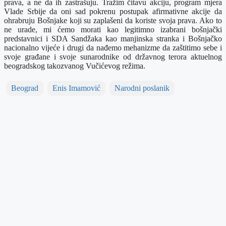
prava, a ne da ih zastrašuju. Tražim čitavu akciju, program mjera
Vlade Srbije da oni sad pokrenu postupak afirmativne akcije da
ohrabruju Bošnjake koji su zaplašeni da koriste svoja prava. Ako to
ne urade, mi ćemo morati kao legitimno izabrani bošnjački
predstavnici i SDA Sandžaka kao manjinska stranka i Bošnjačko
nacionalno vijeće i drugi da nađemo mehanizme da zaštitimo sebe i
svoje građane i svoje sunarodnike od državnog terora aktuelnog
beogradskog takozvanog Vučićevog režima.
Beograd
Enis Imamović
Narodni poslanik