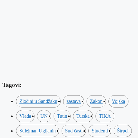
Tagovi:
Zločini u Sandžaku
zastava
Zakon
Vojska
Vlada
UN
Tutin
Turska
TIKA
Sulejman Ugljanin
Sud časti
Studenti
Štrpci