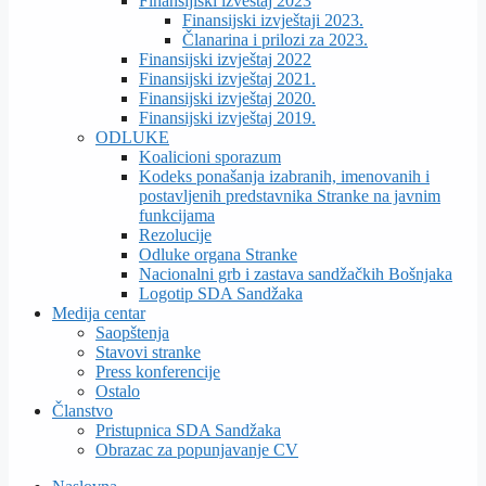
Finansijiski izveštaj 2023
Finansijski izvještaji 2023.
Članarina i prilozi za 2023.
Finansijski izvještaj 2022
Finansijski izvještaj 2021.
Finansijski izvještaj 2020.
Finansijski izvještaj 2019.
ODLUKE
Koalicioni sporazum
Kodeks ponašanja izabranih, imenovanih i
postavljenih predstavnika Stranke na javnim
funkcijama
Rezolucije
Odluke organa Stranke
Nacionalni grb i zastava sandžačkih Bošnjaka
Logotip SDA Sandžaka
Medija centar
Saopštenja
Stavovi stranke
Press konferencije
Ostalo
Članstvo
Pristupnica SDA Sandžaka
Obrazac za popunjavanje CV