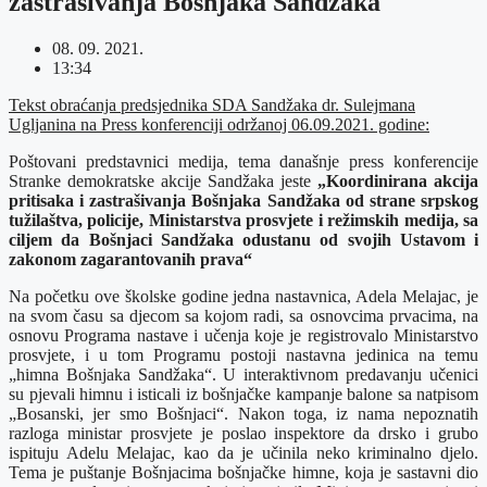
zastrašivanja Bošnjaka Sandžaka
08. 09. 2021.
13:34
Tekst obraćanja predsjednika SDA Sandžaka dr. Sulejmana
Ugljanina na Press konferenciji održanoj 06.09.2021. godine:
Poštovani predstavnici medija, tema današnje press konferencije
Stranke demokratske akcije Sandžaka jeste
„Koordinirana akcija
pritisaka i zastrašivanja Bošnjaka Sandžaka od strane srpskog
tužilaštva, policije, Ministarstva prosvjete i režimskih medija, sa
ciljem da Bošnjaci Sandžaka odustanu od svojih Ustavom i
zakonom zagarantovanih prava“
Na početku ove školske godine jedna nastavnica, Adela Melajac, je
na svom času sa djecom sa kojom radi, sa osnovcima prvacima, na
osnovu Programa nastave i učenja koje je registrovalo Ministarstvo
prosvjete, i u tom Programu postoji nastavna jedinica na temu
„himna Bošnjaka Sandžaka“. U interaktivnom predavanju učenici
su pjevali himnu i isticali iz bošnjačke kampanje balone sa natpisom
„Bosanski, jer smo Bošnjaci“. Nakon toga, iz nama nepoznatih
razloga ministar prosvjete je poslao inspektore da drsko i grubo
ispituju Adelu Melajac, kao da je učinila neko kriminalno djelo.
Tema je puštanje Bošnjacima bošnjačke himne, koja je sastavni dio