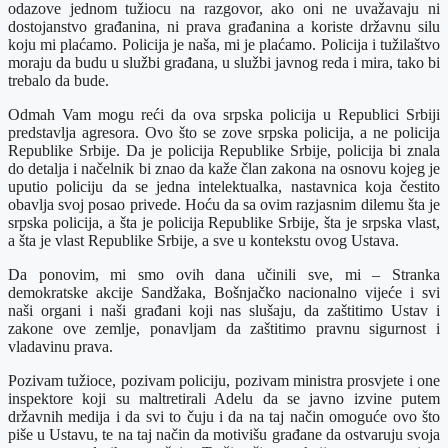
odazove jednom tužiocu na razgovor, ako oni ne uvažavaju ni
dostojanstvo građanina, ni prava građanina a koriste državnu silu
koju mi plaćamo. Policija je naša, mi je plaćamo. Policija i tužilaštvo
moraju da budu u službi građana, u službi javnog reda i mira, tako bi
trebalo da bude.
Odmah Vam mogu reći da ova srpska policija u Republici Srbiji
predstavlja agresora. Ovo što se zove srpska policija, a ne policija
Republike Srbije. Da je policija Republike Srbije, policija bi znala
do detalja i načelnik bi znao da kaže član zakona na osnovu kojeg je
uputio policiju da se jedna intelektualka, nastavnica koja čestito
obavlja svoj posao privede. Hoću da sa ovim razjasnim dilemu šta je
srpska policija, a šta je policija Republike Srbije, šta je srpska vlast,
a šta je vlast Republike Srbije, a sve u kontekstu ovog Ustava.
Da ponovim, mi smo ovih dana učinili sve, mi – Stranka
demokratske akcije Sandžaka, Bošnjačko nacionalno vijeće i svi
naši organi i naši građani koji nas slušaju, da zaštitimo Ustav i
zakone ove zemlje, ponavljam da zaštitimo pravnu sigurnost i
vladavinu prava.
Pozivam tužioce, pozivam policiju, pozivam ministra prosvjete i one
inspektore koji su maltretirali Adelu da se javno izvine putem
državnih medija i da svi to čuju i da na taj način omoguće ovo što
piše u Ustavu, te na taj način da motivišu građane da ostvaruju svoja