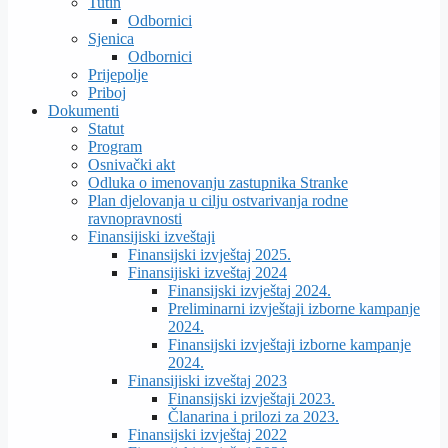
Tutin
Odbornici
Sjenica
Odbornici
Prijepolje
Priboj
Dokumenti
Statut
Program
Osnivački akt
Odluka o imenovanju zastupnika Stranke
Plan djelovanja u cilju ostvarivanja rodne
ravnopravnosti
Finansijiski izveštaji
Finansijski izvještaj 2025.
Finansijiski izveštaj 2024
Finansijski izvještaj 2024.
Preliminarni izvještaji izborne kampanje
2024.
Finansijski izvještaji izborne kampanje
2024.
Finansijiski izveštaj 2023
Finansijski izvještaji 2023.
Članarina i prilozi za 2023.
Finansijski izvještaj 2022