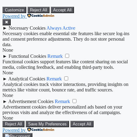
Customize
Reject All
Accept All
Powered by
✖
►
Necessary Cookies
Always Active
Necessary cookies enable essential site features like secure log-ins
and consent preference adjustments. They do not store personal
data.
None
►
Functional Cookies
Remark
Functional cookies support features like content sharing on social
media, collecting feedback, and enabling third-party tools.
None
►
Analytical Cookies
Remark
Analytical cookies track visitor interactions, providing insights on
metrics like visitor count, bounce rate, and traffic sources.
None
►
Advertisement Cookies
Remark
Advertisement cookies deliver personalized ads based on your
previous visits and analyze the effectiveness of ad campaigns.
None
Reject All
Save My Preferences
Accept All
Powered by