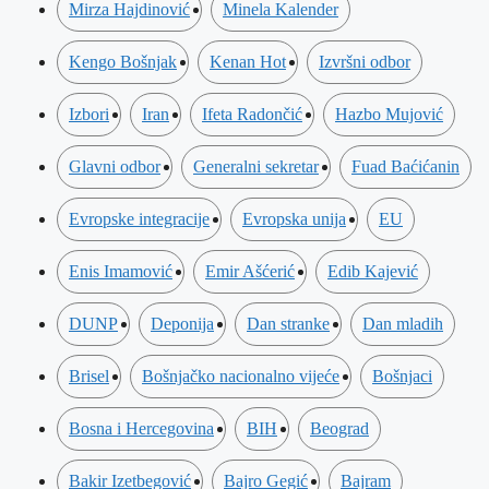
Mirza Hajdinović
Minela Kalender
Kengo Bošnjak
Kenan Hot
Izvršni odbor
Izbori
Iran
Ifeta Radončić
Hazbo Mujović
Glavni odbor
Generalni sekretar
Fuad Baćićanin
Evropske integracije
Evropska unija
EU
Enis Imamović
Emir Ašćerić
Edib Kajević
DUNP
Deponija
Dan stranke
Dan mladih
Brisel
Bošnjačko nacionalno vijeće
Bošnjaci
Bosna i Hercegovina
BIH
Beograd
Bakir Izetbegović
Bajro Gegić
Bajram