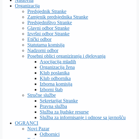
Naslovna
Organizacija
Predsjednik Stranke
Zamjenik predsjednika Stranke
Predsjedništvo Stranke
Glavni odbor Stranke
Izvršni odbor Stranke
Etički odbor
Statutarna komisija
Nadzorni odbor
Posebni oblici organiziranja i djelovanja
Asocijacija mladih
Organizacija žena
Klub poslanika
Klub odbornika
Izborna komisija
Izborni štab
Stručne službe
Sekretarijat Stranke
Pravna služba
Služba za ljudske resurse
Služba za informisanje i odnose sa javnošću
OGRANCI
Novi Pazar
Odbornici