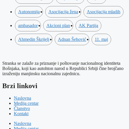
Autonomija
Asocijacija žena
Asocijacija mladih
ambasador
Akcioni plan
AK Partija
Ahmedin Škrijelj
Adnan Šehović
11. maj
Stranka se zalaže za priznanje i poštovanje nacionalnog identiteta
Bošnjaka, koji kao autohton narod u Republici Srbiji čine brojčano
izraženiju manjinsku nacionalnu zajednicu.
Brzi linkovi
Naslovna
Medija centar
Članstvo
Kontakt
Naslovna
Medija centar