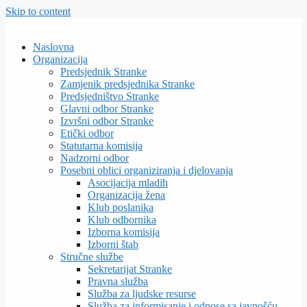
Skip to content
Naslovna
Organizacija
Predsjednik Stranke
Zamjenik predsjednika Stranke
Predsjedništvo Stranke
Glavni odbor Stranke
Izvršni odbor Stranke
Etički odbor
Statutarna komisija
Nadzorni odbor
Posebni oblici organiziranja i djelovanja
Asocijacija mladih
Organizacija žena
Klub poslanika
Klub odbornika
Izborna komisija
Izborni štab
Stručne službe
Sekretarijat Stranke
Pravna služba
Služba za ljudske resurse
Služba za informisanje i odnose sa javnošću