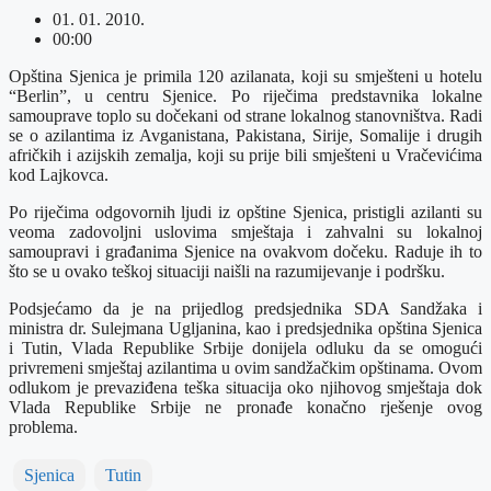
01. 01. 2010.
00:00
Opština Sjenica je primila 120 azilanata, koji su smješteni u hotelu
“Berlin”, u centru Sjenice. Po riječima predstavnika lokalne
samouprave toplo su dočekani od strane lokalnog stanovništva. Radi
se o azilantima iz Avganistana, Pakistana, Sirije, Somalije i drugih
afričkih i azijskih zemalja, koji su prije bili smješteni u Vračevićima
kod Lajkovca.
Po riječima odgovornih ljudi iz opštine Sjenica, pristigli azilanti su
veoma zadovoljni uslovima smještaja i zahvalni su lokalnoj
samoupravi i građanima Sjenice na ovakvom dočeku. Raduje ih to
što se u ovako teškoj situaciji naišli na razumijevanje i podršku.
Podsjećamo da je na prijedlog predsjednika SDA Sandžaka i
ministra dr. Sulejmana Ugljanina, kao i predsjednika opština Sjenica
i Tutin, Vlada Republike Srbije donijela odluku da se omogući
privremeni smještaj azilantima u ovim sandžačkim opštinama. Ovom
odlukom je prevaziđena teška situacija oko njihovog smještaja dok
Vlada Republike Srbije ne pronađe konačno rješenje ovog
problema.
Sjenica
Tutin