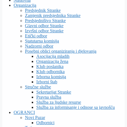
Naslovna
Organizacija
Predsjednik Stranke
Zamjenik predsjednika Stranke
Predsjedništvo Stranke
Glavni odbor Stranke
Izvršni odbor Stranke
Etički odbor
Statutarna komisija
Nadzorni odbor
Posebni oblici organiziranja i djelovanja
Asocijacija mladih
Organizacija žena
Klub poslanika
Klub odbornika
Izborna komisija
Izborni štab
Stručne službe
Sekretarijat Stranke
Pravna služba
Služba za ljudske resurse
Služba za informisanje i odnose sa javnošću
OGRANCI
Novi Pazar
Odbornici