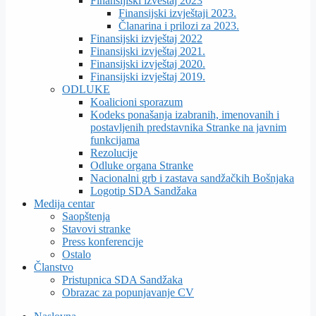
Finansijiski izveštaj 2023
Finansijski izvještaji 2023.
Članarina i prilozi za 2023.
Finansijski izvještaj 2022
Finansijski izvještaj 2021.
Finansijski izvještaj 2020.
Finansijski izvještaj 2019.
ODLUKE
Koalicioni sporazum
Kodeks ponašanja izabranih, imenovanih i
postavljenih predstavnika Stranke na javnim
funkcijama
Rezolucije
Odluke organa Stranke
Nacionalni grb i zastava sandžačkih Bošnjaka
Logotip SDA Sandžaka
Medija centar
Saopštenja
Stavovi stranke
Press konferencije
Ostalo
Članstvo
Pristupnica SDA Sandžaka
Obrazac za popunjavanje CV