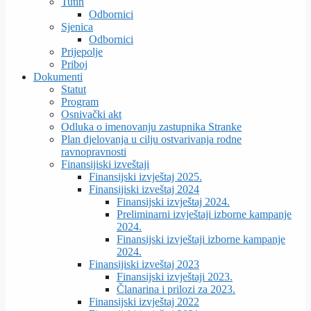
Tutin
Odbornici
Sjenica
Odbornici
Prijepolje
Priboj
Dokumenti
Statut
Program
Osnivački akt
Odluka o imenovanju zastupnika Stranke
Plan djelovanja u cilju ostvarivanja rodne
ravnopravnosti
Finansijiski izveštaji
Finansijski izvještaj 2025.
Finansijiski izveštaj 2024
Finansijski izvještaj 2024.
Preliminarni izvještaji izborne kampanje
2024.
Finansijski izvještaji izborne kampanje
2024.
Finansijiski izveštaj 2023
Finansijski izvještaji 2023.
Članarina i prilozi za 2023.
Finansijski izvještaj 2022