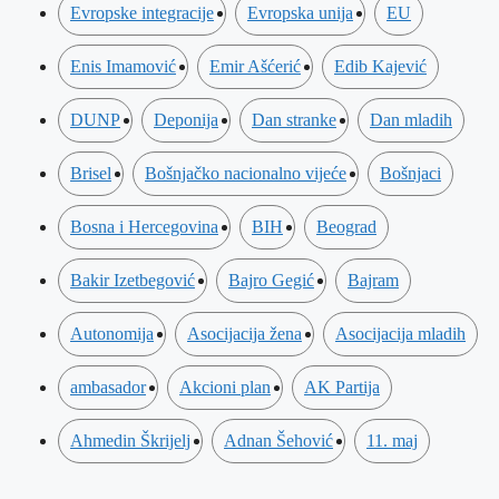
Evropske integracije
Evropska unija
EU
Enis Imamović
Emir Ašćerić
Edib Kajević
DUNP
Deponija
Dan stranke
Dan mladih
Brisel
Bošnjačko nacionalno vijeće
Bošnjaci
Bosna i Hercegovina
BIH
Beograd
Bakir Izetbegović
Bajro Gegić
Bajram
Autonomija
Asocijacija žena
Asocijacija mladih
ambasador
Akcioni plan
AK Partija
Ahmedin Škrijelj
Adnan Šehović
11. maj