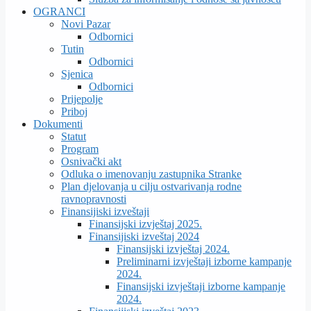
OGRANCI
Novi Pazar
Odbornici
Tutin
Odbornici
Sjenica
Odbornici
Prijepolje
Priboj
Dokumenti
Statut
Program
Osnivački akt
Odluka o imenovanju zastupnika Stranke
Plan djelovanja u cilju ostvarivanja rodne
ravnopravnosti
Finansijiski izveštaji
Finansijski izvještaj 2025.
Finansijiski izveštaj 2024
Finansijski izvještaj 2024.
Preliminarni izvještaji izborne kampanje
2024.
Finansijski izvještaji izborne kampanje
2024.