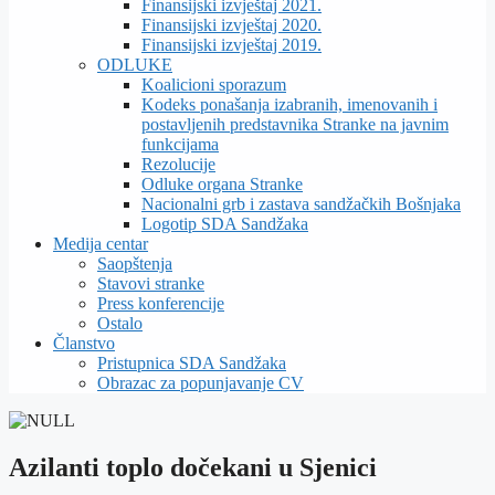
Finansijski izvještaj 2021.
Finansijski izvještaj 2020.
Finansijski izvještaj 2019.
ODLUKE
Koalicioni sporazum
Kodeks ponašanja izabranih, imenovanih i
postavljenih predstavnika Stranke na javnim
funkcijama
Rezolucije
Odluke organa Stranke
Nacionalni grb i zastava sandžačkih Bošnjaka
Logotip SDA Sandžaka
Medija centar
Saopštenja
Stavovi stranke
Press konferencije
Ostalo
Članstvo
Pristupnica SDA Sandžaka
Obrazac za popunjavanje CV
Azilanti toplo dočekani u Sjenici