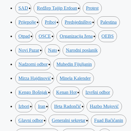
SAD
Redžep Tajjip Erdoan
Protest
Prijepolje
Priboj
Predsjedništvo
Palestina
Otpad
OSCE
Organizacija žena
OEBS
Novi Pazar
Nato
Narodni poslanik
Nadzorni odbor
Muhedin Fijuljanin
Mirza Hajdinović
Minela Kalender
Kengo Bošnjak
Kenan Hot
Izvršni odbor
Izbori
Iran
Ifeta Radončić
Hazbo Mujović
Glavni odbor
Generalni sekretar
Fuad Baćićanin