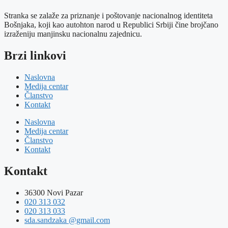
Stranka se zalaže za priznanje i poštovanje nacionalnog identiteta
Bošnjaka, koji kao autohton narod u Republici Srbiji čine brojčano
izraženiju manjinsku nacionalnu zajednicu.
Brzi linkovi
Naslovna
Medija centar
Članstvo
Kontakt
Naslovna
Medija centar
Članstvo
Kontakt
Kontakt
36300 Novi Pazar
020 313 032
020 313 033
sda.sandzaka @gmail.com