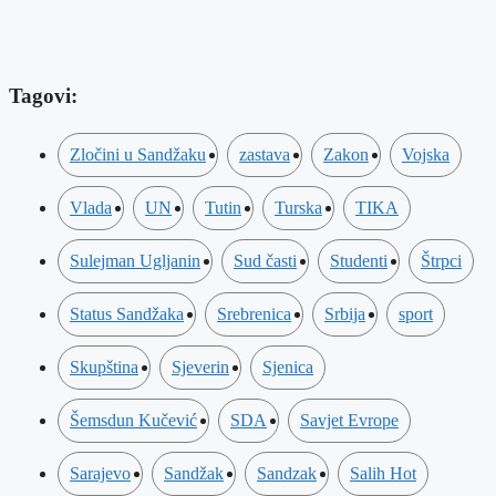
Tagovi:
Zločini u Sandžaku
zastava
Zakon
Vojska
Vlada
UN
Tutin
Turska
TIKA
Sulejman Ugljanin
Sud časti
Studenti
Štrpci
Status Sandžaka
Srebrenica
Srbija
sport
Skupština
Sjeverin
Sjenica
Šemsdun Kučević
SDA
Savjet Evrope
Sarajevo
Sandžak
Sandzak
Salih Hot