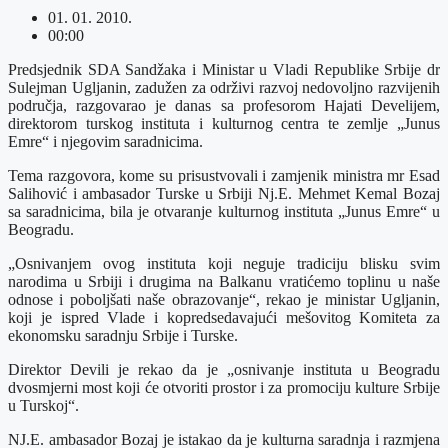
01. 01. 2010.
00:00
Predsjednik SDA Sandžaka i Ministar u Vladi Republike Srbije dr
Sulejman Ugljanin, zadužen za održivi razvoj nedovoljno razvijenih
područja, razgovarao je danas sa profesorom Hajati Develijem,
direktorom turskog instituta i kulturnog centra te zemlje „Junus
Emre“ i njegovim saradnicima.
Tema razgovora, kome su prisustvovali i zamjenik ministra mr Esad
Salihović i ambasador Turske u Srbiji Nj.E. Mehmet Kemal Bozaj
sa saradnicima, bila je otvaranje kulturnog instituta „Junus Emre“ u
Beogradu.
„Osnivanjem ovog instituta koji neguje tradiciju blisku svim
narodima u Srbiji i drugima na Balkanu vratićemo toplinu u naše
odnose i poboljšati naše obrazovanje“, rekao je ministar Ugljanin,
koji je ispred Vlade i kopredsedavajući mešovitog Komiteta za
ekonomsku saradnju Srbije i Turske.
Direktor Devili je rekao da je „osnivanje instituta u Beogradu
dvosmjerni most koji će otvoriti prostor i za promociju kulture Srbije
u Turskoj“.
NJ.E. ambasador Bozaj je istakao da je kulturna saradnja i razmjena