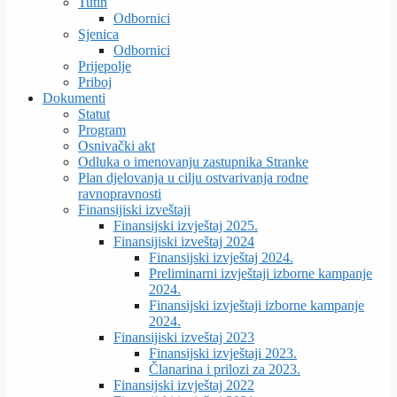
Tutin
Odbornici
Sjenica
Odbornici
Prijepolje
Priboj
Dokumenti
Statut
Program
Osnivački akt
Odluka o imenovanju zastupnika Stranke
Plan djelovanja u cilju ostvarivanja rodne
ravnopravnosti
Finansijiski izveštaji
Finansijski izvještaj 2025.
Finansijiski izveštaj 2024
Finansijski izvještaj 2024.
Preliminarni izvještaji izborne kampanje
2024.
Finansijski izvještaji izborne kampanje
2024.
Finansijiski izveštaj 2023
Finansijski izvještaji 2023.
Članarina i prilozi za 2023.
Finansijski izvještaj 2022