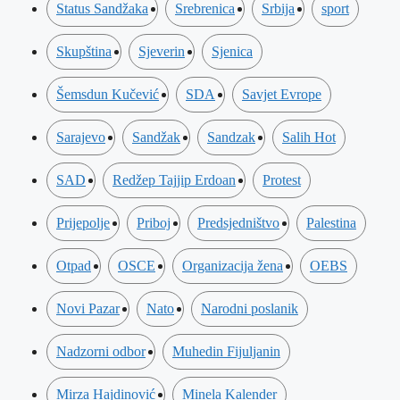
Status Sandžaka
Srebrenica
Srbija
sport
Skupština
Sjeverin
Sjenica
Šemsdun Kučević
SDA
Savjet Evrope
Sarajevo
Sandžak
Sandzak
Salih Hot
SAD
Redžep Tajjip Erdoan
Protest
Prijepolje
Priboj
Predsjedništvo
Palestina
Otpad
OSCE
Organizacija žena
OEBS
Novi Pazar
Nato
Narodni poslanik
Nadzorni odbor
Muhedin Fijuljanin
Mirza Hajdinović
Minela Kalender