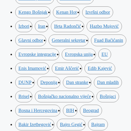
Kengo Bošnjak
Kenan Hot
Izvršni odbor
Izbori
Iran
Ifeta Radončić
Hazbo Mujović
Glavni odbor
Generalni sekretar
Fuad Baćićanin
Evropske integracije
Evropska unija
EU
Enis Imamović
Emir Ašćerić
Edib Kajević
DUNP
Deponija
Dan stranke
Dan mladih
Brisel
Bošnjačko nacionalno vijeće
Bošnjaci
Bosna i Hercegovina
BIH
Beograd
Bakir Izetbegović
Bajro Gegić
Bajram