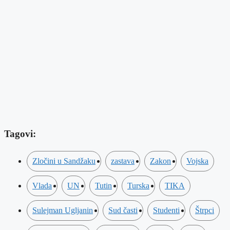
Tagovi:
Zločini u Sandžaku
zastava
Zakon
Vojska
Vlada
UN
Tutin
Turska
TIKA
Sulejman Ugljanin
Sud časti
Studenti
Štrpci