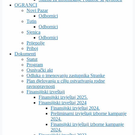
OGRANCI
Novi Pazar
Odbornici
Tutin
Odbornici
Sjenica
Odbornici
Prijepolje
Priboj
Dokumenti
Statut
Program
Osnivački akt
Odluka o imenovanju zastupnika Stranke
Plan djelovanja u cilju ostvarivanja rodne
ravnopravnosti
Finansijiski izveštaji
Finansijski izvještaj 2025.
Finansijiski izveštaj 2024
Finansijski izvještaj 2024.
Preliminarni izvještaji izborne kampanje
2024.
Finansijski izvještaji izborne kampanje
2024.