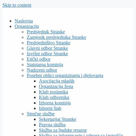
Skip to content
Naslovna
Organizacija
Predsjednik Stranke
Zamjenik predsjednika Stranke
Predsjedništvo Stranke
Glavni odbor Stranke
Izvršni odbor Stranke
Etički odbor
Statutarna komisija
Nadzorni odbor
Posebni oblici organiziranja i djelovanja
Asocijacija mladih
Organizacija žena
Klub poslanika
Klub odbornika
Izborna komisija
Izborni štab
Stručne službe
Sekretarijat Stranke
Pravna služba
Služba za ljudske resurse
Služba za informisanje i odnose sa javnošću