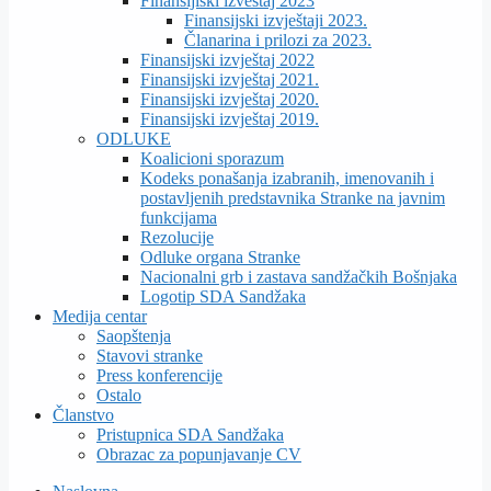
Finansijiski izveštaj 2023
Finansijski izvještaji 2023.
Članarina i prilozi za 2023.
Finansijski izvještaj 2022
Finansijski izvještaj 2021.
Finansijski izvještaj 2020.
Finansijski izvještaj 2019.
ODLUKE
Koalicioni sporazum
Kodeks ponašanja izabranih, imenovanih i
postavljenih predstavnika Stranke na javnim
funkcijama
Rezolucije
Odluke organa Stranke
Nacionalni grb i zastava sandžačkih Bošnjaka
Logotip SDA Sandžaka
Medija centar
Saopštenja
Stavovi stranke
Press konferencije
Ostalo
Članstvo
Pristupnica SDA Sandžaka
Obrazac za popunjavanje CV