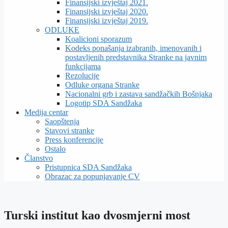
Finansijski izvještaj 2021.
Finansijski izvještaj 2020.
Finansijski izvještaj 2019.
ODLUKE
Koalicioni sporazum
Kodeks ponašanja izabranih, imenovanih i
postavljenih predstavnika Stranke na javnim
funkcijama
Rezolucije
Odluke organa Stranke
Nacionalni grb i zastava sandžačkih Bošnjaka
Logotip SDA Sandžaka
Medija centar
Saopštenja
Stavovi stranke
Press konferencije
Ostalo
Članstvo
Pristupnica SDA Sandžaka
Obrazac za popunjavanje CV
Turski institut kao dvosmjerni most