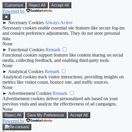
Customize
Reject All
Accept All
Powered by
✖
►
Necessary Cookies
Always Active
Necessary cookies enable essential site features like secure log-ins
and consent preference adjustments. They do not store personal
data.
None
►
Functional Cookies
Remark
Functional cookies support features like content sharing on social
media, collecting feedback, and enabling third-party tools.
None
►
Analytical Cookies
Remark
Analytical cookies track visitor interactions, providing insights on
metrics like visitor count, bounce rate, and traffic sources.
None
►
Advertisement Cookies
Remark
Advertisement cookies deliver personalized ads based on your
previous visits and analyze the effectiveness of ad campaigns.
None
Reject All
Save My Preferences
Accept All
Powered by