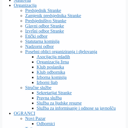
Naslovna
Organizacija
Predsjednik Stranke
Zamjenik predsjednika Stranke
Predsjedništvo Stranke
Glavni odbor Stranke
Izvršni odbor Stranke
Etički odbor
Statutarna komisija
Nadzorni odbor
Posebni oblici organiziranja i djelovanja
Asocijacija mladih
Organizacija žena
Klub poslanika
Klub odbornika
Izborna komisija
Izborni štab
Stručne službe
Sekretarijat Stranke
Pravna služba
Služba za ljudske resurse
Služba za informisanje i odnose sa javnošću
OGRANCI
Novi Pazar
Odbornici