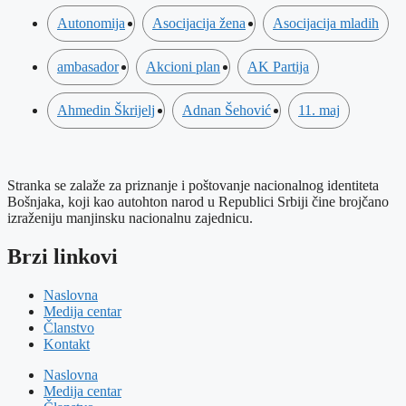
Autonomija
Asocijacija žena
Asocijacija mladih
ambasador
Akcioni plan
AK Partija
Ahmedin Škrijelj
Adnan Šehović
11. maj
Stranka se zalaže za priznanje i poštovanje nacionalnog identiteta
Bošnjaka, koji kao autohton narod u Republici Srbiji čine brojčano
izraženiju manjinsku nacionalnu zajednicu.
Brzi linkovi
Naslovna
Medija centar
Članstvo
Kontakt
Naslovna
Medija centar