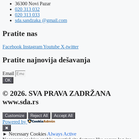
36300 Novi Pazar
020 313 032
020 313 033
sda.sandzaka @gmail.com
Pratite nas
Facebook
Instagram
Youtube
X-twitter
Pratite najnovija dešavanja
Email
OK
© 2026. SVA PRAVA ZADRŽANA
www.sda.rs
Customize
Reject All
Accept All
Powered by
✖
►
Necessary Cookies
Always Active