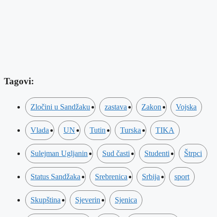
Tagovi:
Zločini u Sandžaku
zastava
Zakon
Vojska
Vlada
UN
Tutin
Turska
TIKA
Sulejman Ugljanin
Sud časti
Studenti
Štrpci
Status Sandžaka
Srebrenica
Srbija
sport
Skupština
Sjeverin
Sjenica