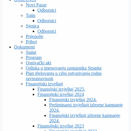
Novi Pazar
Odbornici
Tutin
Odbornici
Sjenica
Odbornici
Prijepolje
Priboj
Dokumenti
Statut
Program
Osnivački akt
Odluka o imenovanju zastupnika Stranke
Plan djelovanja u cilju ostvarivanja rodne
ravnopravnosti
Finansijiski izveštaji
Finansijski izvještaj 2025.
Finansijiski izveštaj 2024
Finansijski izvještaj 2024.
Preliminarni izvještaji izborne kampanje
2024.
Finansijski izvještaji izborne kampanje
2024.
Finansijiski izveštaj 2023