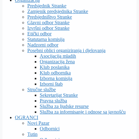
Organizacija
Predsjednik Stranke
Zamjenik predsjednika Stranke
Predsjedništvo Stranke
Glavni odbor Stranke
Izvršni odbor Stranke
Etički odbor
Statutarna komisija
Nadzorni odbor
Posebni oblici organiziranja i djelovanja
Asocijacija mladih
Organizacija žena
Klub poslanika
Klub odbornika
Izborna komisija
Izborni štab
Stručne službe
Sekretarijat Stranke
Pravna služba
Služba za ljudske resurse
Služba za informisanje i odnose sa javnošću
OGRANCI
Novi Pazar
Odbornici
Tutin