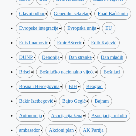
Glavni odbor
Generalni sekretar
Fuad Baćićanin
Evropske integracije
Evropska unija
EU
Enis Imamović
Emir Ašćerić
Edib Kajević
DUNP
Deponija
Dan stranke
Dan mladih
Brisel
Bošnjačko nacionalno vijeće
Bošnjaci
Bosna i Hercegovina
BIH
Beograd
Bakir Izetbegović
Bajro Gegić
Bajram
Autonomija
Asocijacija žena
Asocijacija mladih
ambasador
Akcioni plan
AK Partija