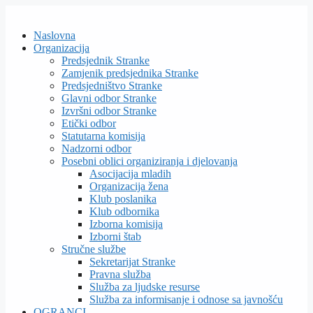
Skip
to
Naslovna
content
Organizacija
Predsjednik Stranke
Zamjenik predsjednika Stranke
Predsjedništvo Stranke
Glavni odbor Stranke
Izvršni odbor Stranke
Etički odbor
Statutarna komisija
Nadzorni odbor
Posebni oblici organiziranja i djelovanja
Asocijacija mladih
Organizacija žena
Klub poslanika
Klub odbornika
Izborna komisija
Izborni štab
Stručne službe
Sekretarijat Stranke
Pravna služba
Služba za ljudske resurse
Služba za informisanje i odnose sa javnošću
OGRANCI