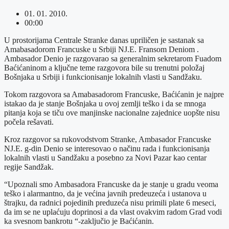
01. 01. 2010.
00:00
U prostorijama Centrale Stranke danas upriličen je sastanak sa
Amabasadorom Francuske u Srbiji NJ.E. Fransom Deniom .
Ambasador Denio je razgovarao sa generalnim sekretarom Fuadom
Baćićaninom a ključne teme razgovora bile su trenutni položaj
Bošnjaka u Srbiji i funkcionisanje lokalnih vlasti u Sandžaku.
Tokom razgovora sa Amabasadorom Francuske, Ba
ćićanin je najpre
istakao da je stanje Bošnjaka u ovoj zemlji teško i da se mnoga
pitanja koja se tiču ove manjinske nacionalne zajednice uopšte nisu
počela rešavati.
Kroz razgovor sa rukovodstvom Stranke, Ambasador Francuske
NJ.E. g-din Denio se interesovao o načinu rada i funkcionisanja
lokalnih vlasti u Sandžaku a posebno za Novi Pazar kao centar
regije Sandžak.
“Upoznali smo Ambasadora Francuske da je stanje u gradu veoma
teško i alarmantno, da je većina javnih predeuzeća i ustanova u
štrajku, da radnici pojedinih preduzeća nisu primili plate 6 meseci,
da im se ne uplaćuju doprinosi a da vlast ovakvim radom Grad vodi
ka svesnom bankrotu “-zaklju
čio je Baćićanin.