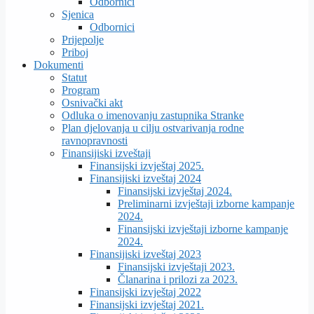
Odbornici
Sjenica
Odbornici
Prijepolje
Priboj
Dokumenti
Statut
Program
Osnivački akt
Odluka o imenovanju zastupnika Stranke
Plan djelovanja u cilju ostvarivanja rodne
ravnopravnosti
Finansijiski izveštaji
Finansijski izvještaj 2025.
Finansijiski izveštaj 2024
Finansijski izvještaj 2024.
Preliminarni izvještaji izborne kampanje
2024.
Finansijski izvještaji izborne kampanje
2024.
Finansijiski izveštaj 2023
Finansijski izvještaji 2023.
Članarina i prilozi za 2023.
Finansijski izvještaj 2022
Finansijski izvještaj 2021.