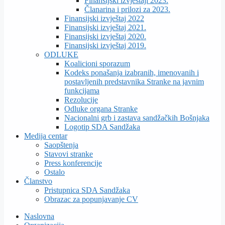
Finansijski izvještaji 2023.
Članarina i prilozi za 2023.
Finansijski izvještaj 2022
Finansijski izvještaj 2021.
Finansijski izvještaj 2020.
Finansijski izvještaj 2019.
ODLUKE
Koalicioni sporazum
Kodeks ponašanja izabranih, imenovanih i
postavljenih predstavnika Stranke na javnim
funkcijama
Rezolucije
Odluke organa Stranke
Nacionalni grb i zastava sandžačkih Bošnjaka
Logotip SDA Sandžaka
Medija centar
Saopštenja
Stavovi stranke
Press konferencije
Ostalo
Članstvo
Pristupnica SDA Sandžaka
Obrazac za popunjavanje CV
Naslovna