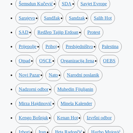
Šemsdun Kučević
SDA
Savjet Evrope
Sarajevo
Sandžak
Sandzak
Salih Hot
SAD
Redžep Tajjip Erdoan
Protest
Prijepolje
Priboj
Predsjedništvo
Palestina
Otpad
OSCE
Organizacija žena
OEBS
Novi Pazar
Nato
Narodni poslanik
Nadzorni odbor
Muhedin Fijuljanin
Mirza Hajdinović
Minela Kalender
Kengo Bošnjak
Kenan Hot
Izvršni odbor
Izbori
Iran
Ifeta Radončić
Hazbo Mujović