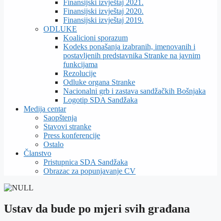
Finansijski izvještaj 2021.
Finansijski izvještaj 2020.
Finansijski izvještaj 2019.
ODLUKE
Koalicioni sporazum
Kodeks ponašanja izabranih, imenovanih i
postavljenih predstavnika Stranke na javnim
funkcijama
Rezolucije
Odluke organa Stranke
Nacionalni grb i zastava sandžačkih Bošnjaka
Logotip SDA Sandžaka
Medija centar
Saopštenja
Stavovi stranke
Press konferencije
Ostalo
Članstvo
Pristupnica SDA Sandžaka
Obrazac za popunjavanje CV
Ustav da bude po mjeri svih građana