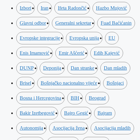
Izbori
Iran
Ifeta Radončić
Hazbo Mujović
Glavni odbor
Generalni sekretar
Fuad Baćićanin
Evropske integracije
Evropska unija
EU
Enis Imamović
Emir Ašćerić
Edib Kajević
DUNP
Deponija
Dan stranke
Dan mladih
Brisel
Bošnjačko nacionalno vijeće
Bošnjaci
Bosna i Hercegovina
BIH
Beograd
Bakir Izetbegović
Bajro Gegić
Bajram
Autonomija
Asocijacija žena
Asocijacija mladih