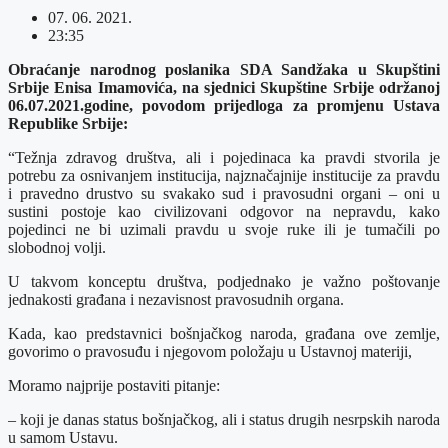
07. 06. 2021.
23:35
Obraćanje narodnog poslanika SDA Sandžaka u Skupštini
Srbije Enisa Imamovića, na sjednici Skupštine Srbije održanoj
06.07.2021.godine, povodom prijedloga za promjenu Ustava
Republike Srbije:
“Težnja zdravog društva, ali i pojedinaca ka pravdi stvorila je
potrebu za osnivanjem institucija, najznačajnije institucije za pravdu
i pravedno drustvo su svakako sud i pravosudni organi – oni u
sustini postoje kao civilizovani odgovor na nepravdu, kako
pojedinci ne bi uzimali pravdu u svoje ruke ili je tumačili po
slobodnoj volji.
U takvom konceptu društva, podjednako je važno poštovanje
jednakosti građana i nezavisnost pravosudnih organa.
Kada, kao predstavnici bošnjačkog naroda, građana ove zemlje,
govorimo o pravosuđu i njegovom položaju u Ustavnoj materiji,
Moramo najprije postaviti pitanje:
– koji je danas status bošnjačkog, ali i status drugih nesrpskih naroda
u samom Ustavu.