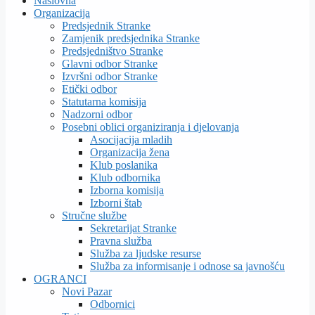
Naslovna
Organizacija
Predsjednik Stranke
Zamjenik predsjednika Stranke
Predsjedništvo Stranke
Glavni odbor Stranke
Izvršni odbor Stranke
Etički odbor
Statutarna komisija
Nadzorni odbor
Posebni oblici organiziranja i djelovanja
Asocijacija mladih
Organizacija žena
Klub poslanika
Klub odbornika
Izborna komisija
Izborni štab
Stručne službe
Sekretarijat Stranke
Pravna služba
Služba za ljudske resurse
Služba za informisanje i odnose sa javnošću
OGRANCI
Novi Pazar
Odbornici