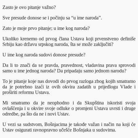
Zasto je ovo pitanje važno?
Sve presude donose se i počinju sa “u ime naroda”.
Zato je moje prvo pitanje; u ime kog naroda?
Ukoliko krenemo od prvog člana Ustava koji prvenstveno definiše
Srbiju kao državu srpskog naroda, šta se može zaključiti?
U ime kog naroda sudovi donose presude?
Da li to znači da se pravda, pravednost, vladavina prava sprovodi
samo u ime jednog naroda? Da pripadaju samo jednom narodu?
To je pitanje koje nas dovodi do prvog razloga zbog kojih smatramo
da je potrebno izaći iz ovih okvira zadatih u prijedlogu Vlade i
proširiti reformu Ustava.
Mi smatramo da je neophodno i da Skupština iskoristi svoja
ovlašćenja i u okvire svoje odluke o promjeni Ustava uvrsti i druge
odredbe, pa što da ne i novi Ustav.
U vezi sa sudstvom, Bošnjacima je takođe važan i način na koji će
Ustav osigurati ravnopravno učešće Bošnjaka u sudovima.