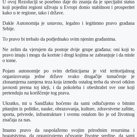
U ovoj Rezoluciji se posebno daje do znanja da je specijalni status
koji pojedini regioni uživaju u Evropi donio stabilnost i prosperitet
kako u te regione, tako i države.
Dakle Autonomija je ustavno, legalno i legitimno pravo građana
Srbije.
To pravo bi trebalo da podjednako svim njenim građanima.
Ne zelim da vjerujem da postoje dvije grupe građana; oni koji to
pravo imaju i mogu da koriste i drugi kojima se zabranjuje i da misle
o tome.
Pojam autonomije po svim definicijama je vid teritorijalnog
organizovanja jedne države svako drugačije tumačenje je
zlonamjerna zamjena teza koja između ostalog treba da stvori otklon
javnosti prema toj ideji, i da pokoleba i obeshrabri sve one koji
pretenduju na korišćenje tog prava.
Ukratko, mi u Sandžaku hoćemo da sami odlučujemo o bitnim
pitanjim iz politike, nauke, obrazovanja, kulture, zdravstvene zaštite,
sporta, privrede, infrastrukture i svemu ostalom što je od životnog
značaja za nas.
Imamo pravo da raspolažemo svojim prirodnim resursima i
bogatstvima, da organizujemo očuvanje životne sredine, da sami