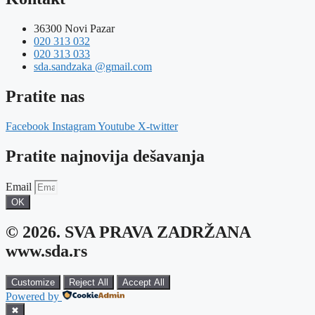
36300 Novi Pazar
020 313 032
020 313 033
sda.sandzaka @gmail.com
Pratite nas
Facebook
Instagram
Youtube
X-twitter
Pratite najnovija dešavanja
Email
OK
© 2026. SVA PRAVA ZADRŽANA
www.sda.rs
Customize
Reject All
Accept All
Powered by
✖