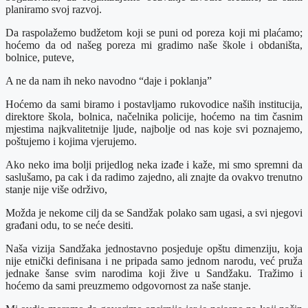
planiramo svoj razvoj.
Da raspolažemo budžetom koji se puni od poreza koji mi plaćamo;
hoćemo da od našeg poreza mi gradimo naše škole i obdaništa,
bolnice, puteve,
A ne da nam ih neko navodno “daje i poklanja”
Hoćemo da sami biramo i postavljamo rukovodice naših institucija,
direktore škola, bolnica, načelnika policije, hoćemo na tim časnim
mjestima najkvalitetnije ljude, najbolje od nas koje svi poznajemo,
poštujemo i kojima vjerujemo.
Ako neko ima bolji prijedlog neka izađe i kaže, mi smo spremni da
saslušamo, pa cak i da radimo zajedno, ali znajte da ovakvo trenutno
stanje nije više održivo,
Možda je nekome cilj da se Sandžak polako sam ugasi, a svi njegovi
građani odu, to se neće desiti.
Naša vizija Sandžaka jednostavno posjeduje opštu dimenziju, koja
nije etnički definisana i ne pripada samo jednom narodu, već pruža
jednake šanse svim narodima koji žive u Sandžaku. Tražimo i
hoćemo da sami preuzmemo odgovornost za naše stanje.