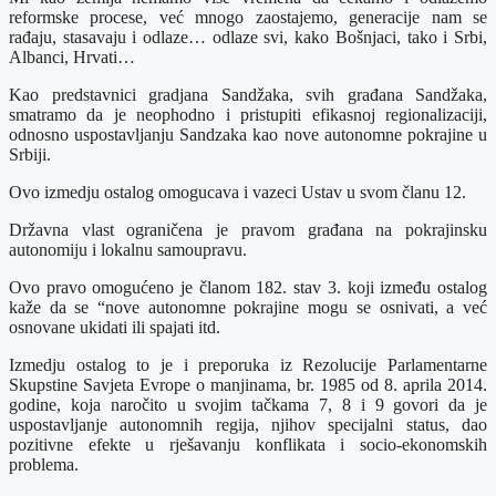
reformske procese, već mnogo zaostajemo, generacije nam se
rađaju, stasavaju i odlaze… odlaze svi, kako Bošnjaci, tako i Srbi,
Albanci, Hrvati…
Kao predstavnici gradjana Sandžaka, svih građana Sandžaka,
smatramo da je neophodno i pristupiti efikasnoj regionalizaciji,
odnosno uspostavljanju Sandzaka kao nove autonomne pokrajine u
Srbiji.
Ovo izmedju ostalog omogucava i vazeci Ustav u svom članu 12.
Državna vlast ograničena je pravom građana na pokrajinsku
autonomiju i lokalnu samoupravu.
Ovo pravo omogućeno je članom 182. stav 3. koji između ostalog
kaže da se “nove autonomne pokrajine mogu se osnivati, a već
osnovane ukidati ili spajati itd.
Izmedju ostalog to je i preporuka iz Rezolucije Parlamentarne
Skupstine Savjeta Evrope o manjinama, br. 1985 od 8. aprila 2014.
godine, koja naročito u svojim tačkama 7, 8 i 9 govori da je
uspostavljanje autonomnih regija, njihov specijalni status, dao
pozitivne efekte u rješavanju konflikata i socio-ekonomskih
problema.