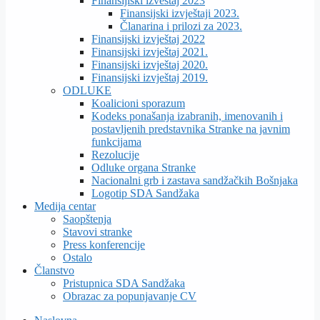
Finansijiski izveštaj 2023
Finansijski izvještaji 2023.
Članarina i prilozi za 2023.
Finansijski izvještaj 2022
Finansijski izvještaj 2021.
Finansijski izvještaj 2020.
Finansijski izvještaj 2019.
ODLUKE
Koalicioni sporazum
Kodeks ponašanja izabranih, imenovanih i
postavljenih predstavnika Stranke na javnim
funkcijama
Rezolucije
Odluke organa Stranke
Nacionalni grb i zastava sandžačkih Bošnjaka
Logotip SDA Sandžaka
Medija centar
Saopštenja
Stavovi stranke
Press konferencije
Ostalo
Članstvo
Pristupnica SDA Sandžaka
Obrazac za popunjavanje CV