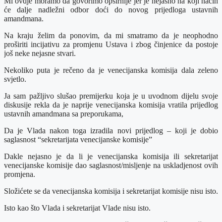
Mi ovdje moramo da govorimo opsirnije jer je nejasno na koji način
će dalje nadležni odbor doći do novog prijedloga ustavnih
amandmana.
Na kraju želim da ponovim, da mi smatramo da je neophodno
proširiti incijativu za promjenu Ustava i zbog činjenice da postoje
još neke nejasne stvari.
Nekoliko puta je rečeno da je venecijanska komisija dala zeleno
svjetlo.
Ja sam pažljivo slušao premijerku koja je u uvodnom dijelu svoje
diskusije rekla da je naprije venecijanska komisija vratila prijedlog
ustavnih amandmana sa preporukama,
Da je Vlada nakon toga izradila novi prijedlog – koji je dobio
saglasnost “sekretarijata venecijanske komisije”
Dakle nejasno je da li je venecijanska komisija ili sekretarijat
venecijanske komisije dao saglasnost/misljenje na uskladjenost ovih
promjena.
Složićete se da venecijanska komisija i sekretarijat komisije nisu isto.
Isto kao što Vlada i sekretarijat Vlade nisu isto.