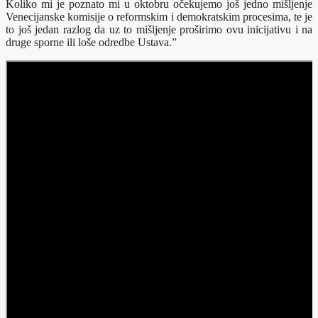
Koliko mi je poznato mi u oktobru očekujemo još jedno mišljenje
Venecijanske komisije o reformskim i demokratskim procesima, te je
to još jedan razlog da uz to mišljenje proširimo ovu inicijativu i na
druge sporne ili loše odredbe Ustava.”