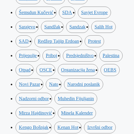
Šemsdun Kučević
SDA
Savjet Evrope
Sarajevo
Sandžak
Sandzak
Salih Hot
SAD
Redžep Tajjip Erdoan
Protest
Prijepolje
Priboj
Predsjedništvo
Palestina
Otpad
OSCE
Organizacija žena
OEBS
Novi Pazar
Nato
Narodni poslanik
Nadzorni odbor
Muhedin Fijuljanin
Mirza Hajdinović
Minela Kalender
Kengo Bošnjak
Kenan Hot
Izvršni odbor