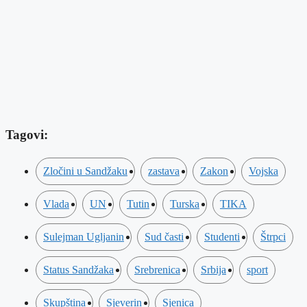
Tagovi:
Zločini u Sandžaku
zastava
Zakon
Vojska
Vlada
UN
Tutin
Turska
TIKA
Sulejman Ugljanin
Sud časti
Studenti
Štrpci
Status Sandžaka
Srebrenica
Srbija
sport
Skupština
Sjeverin
Sjenica