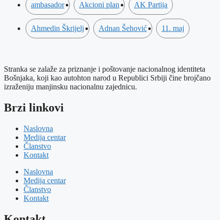
ambasador
Akcioni plan
AK Partija
Ahmedin Škrijelj
Adnan Šehović
11. maj
Stranka se zalaže za priznanje i poštovanje nacionalnog identiteta
Bošnjaka, koji kao autohton narod u Republici Srbiji čine brojčano
izraženiju manjinsku nacionalnu zajednicu.
Brzi linkovi
Naslovna
Medija centar
Članstvo
Kontakt
Naslovna
Medija centar
Članstvo
Kontakt
Kontakt