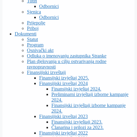
Tutin
Odbornici
Sjenica
Odbornici
Prijepolje
Priboj
Dokumenti
Statut
Program
Osnivački akt
Odluka o imenovanju zastupnika Stranke
Plan djelovanja u cilju ostvarivanja rodne
ravnopravnosti
Finansijiski izveštaji
Finansijski izvještaj 2025.
Finansijiski izveštaj 2024
Finansijski izvještaj 2024.
Preliminarni izvještaji izborne kampanje
2024.
Finansijski izvještaji izborne kampanje
2024.
Finansijiski izveštaj 2023
Finansijski izvještaji 2023.
Članarina i prilozi za 2023.
Finansijski izvještaj 2022