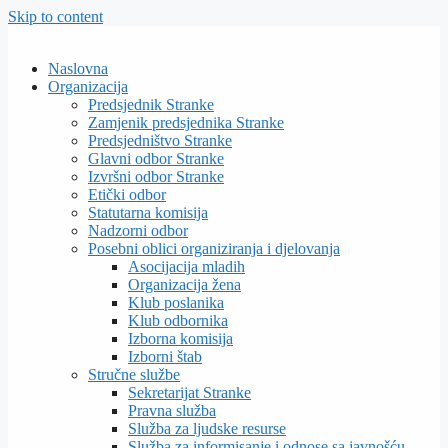
Skip to content
Naslovna
Organizacija
Predsjednik Stranke
Zamjenik predsjednika Stranke
Predsjedništvo Stranke
Glavni odbor Stranke
Izvršni odbor Stranke
Etički odbor
Statutarna komisija
Nadzorni odbor
Posebni oblici organiziranja i djelovanja
Asocijacija mladih
Organizacija žena
Klub poslanika
Klub odbornika
Izborna komisija
Izborni štab
Stručne službe
Sekretarijat Stranke
Pravna služba
Služba za ljudske resurse
Služba za informisanje i odnose sa javnošću