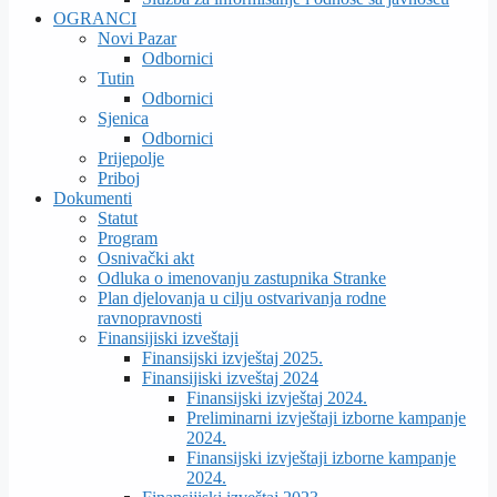
OGRANCI
Novi Pazar
Odbornici
Tutin
Odbornici
Sjenica
Odbornici
Prijepolje
Priboj
Dokumenti
Statut
Program
Osnivački akt
Odluka o imenovanju zastupnika Stranke
Plan djelovanja u cilju ostvarivanja rodne
ravnopravnosti
Finansijiski izveštaji
Finansijski izvještaj 2025.
Finansijiski izveštaj 2024
Finansijski izvještaj 2024.
Preliminarni izvještaji izborne kampanje
2024.
Finansijski izvještaji izborne kampanje
2024.