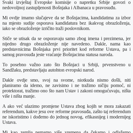
Svaki izvještaj Evropske komisije o napretku Srbije govori o
nedovoljnoj zastupljenosti Bošnjaka i Albanaca u pravosuđu.
Mi ovdje imamo slučajeve da se Bošnjacima, kandidatima za izbor
na mjesto sudije osporava kandidatura bez ikakvog obrazloženja,
iako se obrazloženje izričito traži poslovnikom.
Stiče se utisak da se osporavaju samo zbog imena i prezimena, jer
nijedno drugo obrazloženje nije navedeno. Dakle, nama kao
predstavnicima Bošnjaka prvi prioritet kod reforme Ustava, pa i
samog pravosuđa jeste vraćanje Bošnjacima statusa naroda.
To posebno važno zato što Bošnjaci u Srbiji, prvenstveno u
Sandžaku, predstavljaju autohton evropski narod.
Dakle ovdje smo, svoj na svome, niotkuda nismo došli, niti
planiramo da idemo, ne zavisimo i ne tražimo ničiju pomoć, ni
protektorat, tražimo ono što nam Ustav i zakoni omogućuvaju, ništa
više i ništa manje.
A ako već ulazimo promjene Ustava zbog kojih se mora zakazati
referendum, kakve jesu ove reforme pravosuđa, zašto taj referendum
ne iskoristimo i dođemo do jednog novog, efikasnijeg i modernijeg
Ustava.
Mi kao zemlja nemamo više vremena da čekamo i odlažemo