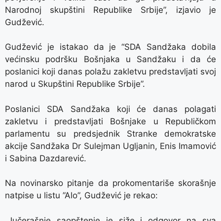
Narodnoj skupštini Republike Srbije”, izjavio je
Gudžević.
Gudžević je istakao da je “SDA Sandžaka dobila
većinsku podršku Bošnjaka u Sandžaku i da će
poslanici koji danas polažu zakletvu predstavljati svoj
narod u Skupštini Republike Srbije”.
Poslanici SDA Sandžaka koji će danas polagati
zakletvu i predstavljati Bošnjake u Republičkom
parlamentu su predsjednik Stranke demokratske
akcije Sandžaka Dr Sulejman Ugljanin, Enis Imamović
i Sabina Dazdarević.
Na novinarsko pitanje da prokomentariše skorašnje
natpise u listu ”Alo”, Gudžević je rekao:
„Jučerašnje saopštenje je siže i odgovor na sva