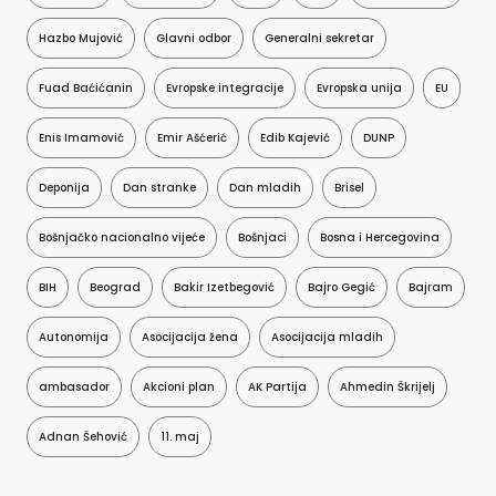
Hazbo Mujović
Glavni odbor
Generalni sekretar
Fuad Baćićanin
Evropske integracije
Evropska unija
EU
Enis Imamović
Emir Ašćerić
Edib Kajević
DUNP
Deponija
Dan stranke
Dan mladih
Brisel
Bošnjačko nacionalno vijeće
Bošnjaci
Bosna i Hercegovina
BIH
Beograd
Bakir Izetbegović
Bajro Gegić
Bajram
Autonomija
Asocijacija žena
Asocijacija mladih
ambasador
Akcioni plan
AK Partija
Ahmedin Škrijelj
Adnan Šehović
11. maj