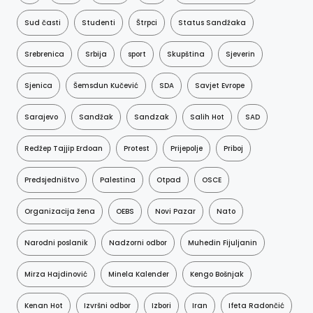
Sud časti
Studenti
Štrpci
Status Sandžaka
Srebrenica
Srbija
sport
Skupština
Sjeverin
Sjenica
Šemsdun Kučević
SDA
Savjet Evrope
Sarajevo
Sandžak
Sandzak
Salih Hot
SAD
Redžep Tajjip Erdoan
Protest
Prijepolje
Priboj
Predsjedništvo
Palestina
Otpad
OSCE
Organizacija žena
OEBS
Novi Pazar
Nato
Narodni poslanik
Nadzorni odbor
Muhedin Fijuljanin
Mirza Hajdinović
Minela Kalender
Kengo Bošnjak
Kenan Hot
Izvršni odbor
Izbori
Iran
Ifeta Radončić