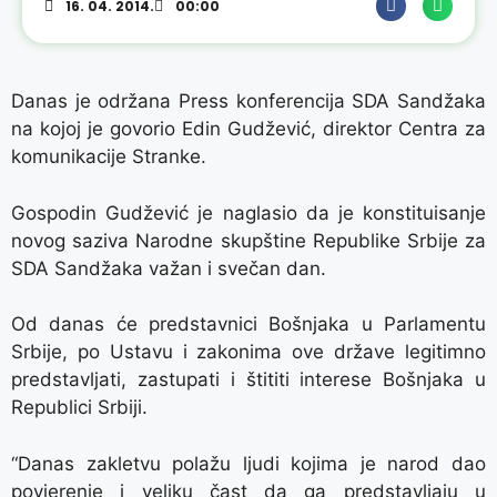
16. 04. 2014.
00:00
Danas je održana Press konferencija SDA Sandžaka
na kojoj je govorio Edin Gudžević, direktor Centra za
komunikacije Stranke.
Gospodin Gudžević je naglasio da je konstituisanje
novog saziva Narodne skupštine Republike Srbije za
SDA Sandžaka važan i svečan dan.
Od danas će predstavnici Bošnjaka u Parlamentu
Srbije, po Ustavu i zakonima ove države legitimno
predstavljati, zastupati i štititi interese Bošnjaka u
Republici Srbiji.
“Danas zakletvu polažu ljudi kojima je narod dao
povjerenje i veliku čast da ga predstavljaju u