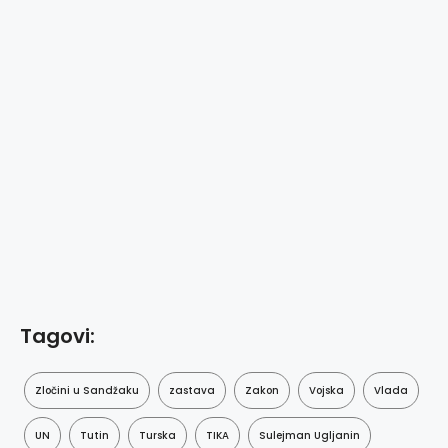
Tagovi:
Zločini u Sandžaku
zastava
Zakon
Vojska
Vlada
UN
Tutin
Turska
TIKA
Sulejman Ugljanin